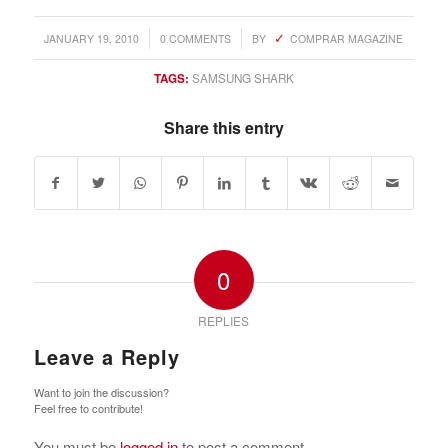
/
/
JANUARY 19, 2010
0 COMMENTS
BY
COMPRAR MAGAZINE
TAGS:
SAMSUNG SHARK
Share this entry
0
REPLIES
Leave a Reply
Want to join the discussion?
Feel free to contribute!
You must be
logged in
to post a comment.