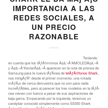
IMPORTANCIA A LAS
REDES SOCIALES, A
UN PRECIO
RAZONABLE
Teniendo
en cuenta que los tÃƒÂ©rminos Ã¢â‚¬Å“AMOLEDÃ¢â‚¬Â
y Ã¢â‚¬Å“KevlarÃ¢â‚¬Â aparecen en la nota de prensa de
Samsung para la nueva lÃƒÂ­nea de
telÃƒÂ©fonos Shark
,
nos intrigÃƒÂ³ desde el primer momento; una mirada
mÃƒÂ¡s de cerca demuestra que no son para nada
increÃƒÂ­bles, pero al parecer los tres modelos en la lÃƒÂ­
nea vienen con fuerza a pesar de sus aspiraciones de
baja gama. Empezando por la izquierda, tenemos un
candybar conocido simplemente como S5350 Shark