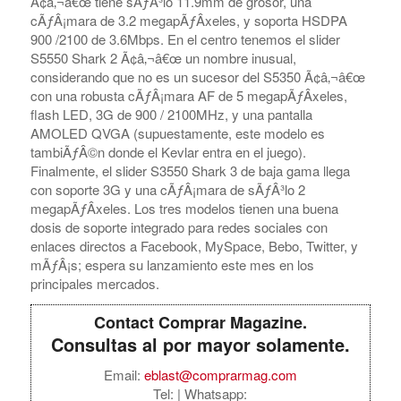
Ã¢â‚¬â€œ tiene sÃƒÂ³lo 11.9mm de grosor, una
cÃƒÂ¡mara de 3.2 megapÃƒÂ­xeles, y soporta HSDPA
900 /2100 de 3.6Mbps. En el centro tenemos el slider
S5550 Shark 2 Ã¢â‚¬â€œ un nombre inusual,
considerando que no es un sucesor del S5350 Ã¢â‚¬â€œ
con una robusta cÃƒÂ¡mara AF de 5 megapÃƒÂ­xeles,
flash LED, 3G de 900 / 2100MHz, y una pantalla
AMOLED QVGA (supuestamente, este modelo es
tambiÃƒÂ©n donde el Kevlar entra en el juego).
Finalmente, el slider S3550 Shark 3 de baja gama llega
con soporte 3G y una cÃƒÂ¡mara de sÃƒÂ³lo 2
megapÃƒÂ­xeles. Los tres modelos tienen una buena
dosis de soporte integrado para redes sociales con
enlaces directos a Facebook, MySpace, Bebo, Twitter, y
mÃƒÂ¡s; espera su lanzamiento este mes en los
principales mercados.
Contact Comprar Magazine.
Consultas al por mayor solamente.
Email:
eblast@comprarmag.com
Tel:
| Whatsapp: