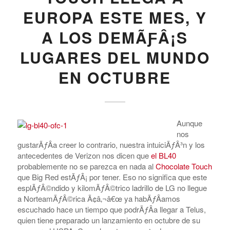
EUROPA ESTE MES, Y
A LOS DEMÃƑÂ¡S
LUGARES DEL MUNDO
EN OCTUBRE
Aunque
nos
gustarÃƒÂ­a creer lo contrario, nuestra intuiciÃƒÂ³n y los
antecedentes de Verizon nos dicen que
el BL40
probablemente no se parezca en nada al
Chocolate Touch
que Big Red estÃƒÂ¡ por tener. Eso no significa que este
esplÃƒÂ©ndido y kilomÃƒÂ©trico ladrillo de LG no llegue
a NorteamÃƒÂ©rica Ã¢â‚¬â€œ ya habÃƒÂ­amos
escuchado hace un tiempo que podrÃƒÂ­a llegar a Telus,
quien tiene preparado un lanzamiento en octubre de su