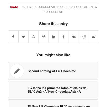
TAGS:
BL40
,
LG BL40 CHOCOLATE TOUCH
,
LG CHOCOLATE
,
NEW
LG CHOCOLATE
Share this entry
You might also like
Second coming of LG Chocolate
LG lanza las primeras fotos oficiales del
BL40 Ã¢â‚¬Å“New ChocolateÃ¢â‚¬Â
El New LG Chocolate BL20 se presenta en