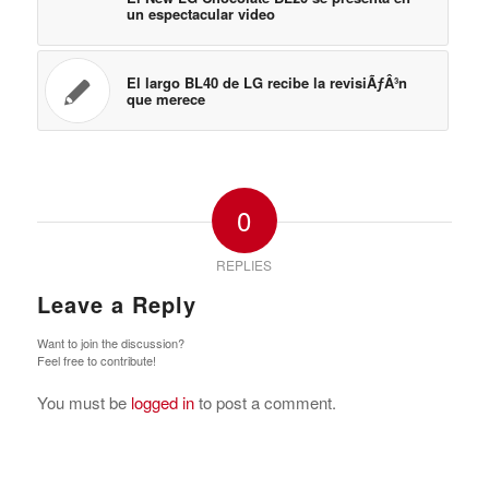
un espectacular video
El largo BL40 de LG recibe la revisiÃƒÂ³n
que merece
0
REPLIES
Leave a Reply
Want to join the discussion?
Feel free to contribute!
You must be
logged in
to post a comment.