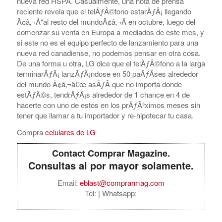
nueva red HSPA. Casualmente, una nota de prensa
reciente revela que el telÃƒÂ©fono estarÃƒÂ¡ llegando
Ã¢â‚¬Å“al resto del mundoÃ¢â‚¬Â en octubre, luego del
comenzar su venta en Europa a mediados de este mes, y
si este no es el equipo perfecto de lanzamiento para una
nueva red canadiense, no podemos pensar en otra cosa.
De una forma u otra, LG dice que el telÃƒÂ©fono a la larga
terminarÃƒÂ¡ lanzÃƒÂ¡ndose en 50 paÃƒÂ­ses alrededor
del mundo Ã¢â‚¬â€œ asÃƒÂ­ que no importa donde
estÃƒÂ©s, tendrÃƒÂ¡s alrededor de 1 chance en 4 de
hacerte con uno de estos en los prÃƒÂ³ximos meses sin
tener que llamar a tu importador y re-hipotecar tu casa.
Compra
celulares de LG
Contact Comprar Magazine.
Consultas al por mayor solamente.
Email:
eblast@comprarmag.com
Tel:
| Whatsapp: