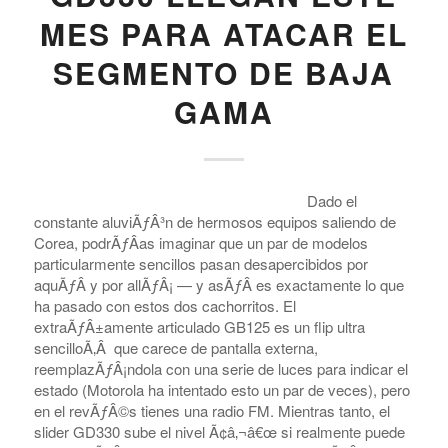
MES PARA ATACAR EL
SEGMENTO DE BAJA
GAMA
Dado el
constante aluviÃƒÂ³n de hermosos equipos saliendo de
Corea, podrÃƒÂ­as imaginar que un par de modelos
particularmente sencillos pasan desapercibidos por
aquÃƒÂ­ y por allÃƒÂ¡ — y asÃƒÂ­ es exactamente lo que
ha pasado con estos dos cachorritos. El
extraÃƒÂ±amente articulado GB125 es un flip ultra
sencilloÃ‚Â que carece de pantalla externa,
reemplazÃƒÂ¡ndola con una serie de luces para indicar el
estado (Motorola ha intentado esto un par de veces), pero
en el revÃƒÂ©s tienes una radio FM. Mientras tanto, el
slider GD330 sube el nivel Ã¢â‚¬â€œ si realmente puede