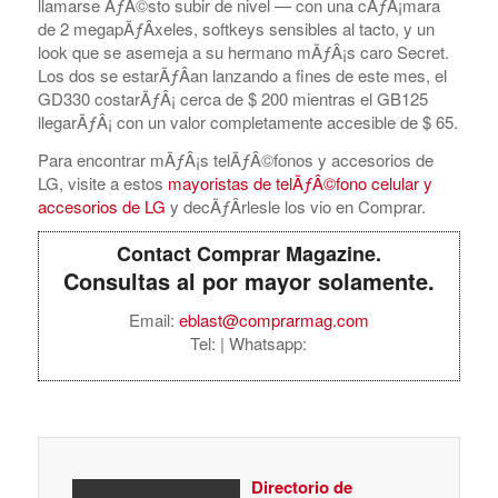
llamarse ÃƒÂ©sto subir de nivel — con una cÃƒÂ¡mara
de 2 megapÃƒÂ­xeles, softkeys sensibles al tacto, y un
look que se asemeja a su hermano mÃƒÂ¡s caro Secret.
Los dos se estarÃƒÂ­an lanzando a fines de este mes, el
GD330 costarÃƒÂ¡ cerca de $ 200 mientras el GB125
llegarÃƒÂ¡ con un valor completamente accesible de $ 65.
Para encontrar mÃƒÂ¡s telÃƒÂ©fonos y accesorios de
LG, visite a estos
mayoristas de telÃƒÂ©fono celular y
accesorios de LG
y decÃƒÂ­rlesle los vio en Comprar.
Contact Comprar Magazine.
Consultas al por mayor solamente.
Email:
eblast@comprarmag.com
Tel:
| Whatsapp:
Directorio de