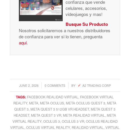
confianza que vende
celulares, accesorios,
videojuegos y mas!
Busque Su Producto
Nosotros solicitaremos a nuestros distribuidores
de confianza para ver si lo tienen, preguenta
aqui
.
/
/
JUNE 2, 2026
0 COMMENTS
BY
A2 TRADING CORP
TAGS:
FACEBOOK REALIDAD VIRTUAL
,
FACEBOOK VIRTUAL
REALITY
,
META
,
META OCULUS
,
META OCULUS QUEST 3
,
META
QUEST 3
,
META QUEST 3 512GB VR HEADSET
,
META QUEST 3
HEADSET
,
META QUEST 3 VR
,
META REALIDAD VIRTUAL
,
META
VIRTUAL REALITY
,
OCULUS 3
,
OCULUS 3 VR
,
OCULUS REALIDAD
VIRTUAL
,
OCULUS VIRTUAL REALITY
,
REALIDAD VIRTUAL
,
VIRTUAL