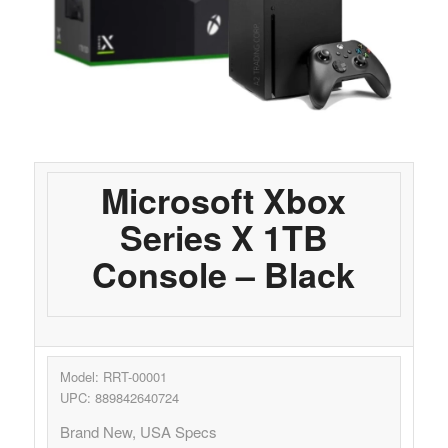
Microsoft Xbox
Series X 1TB
Console – Black
Model: RRT-00001
UPC: 889842640724
Brand New, USA Specs