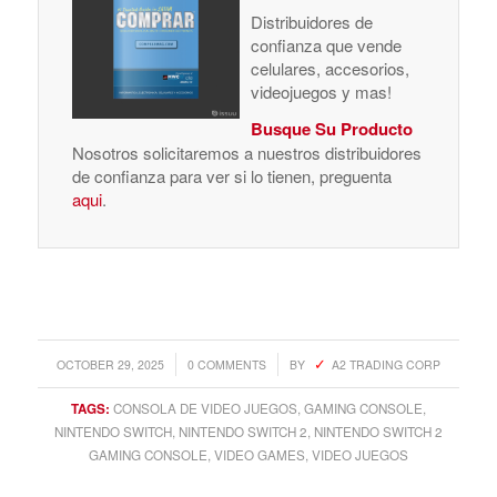
Distribuidores de
confianza que vende
celulares, accesorios,
videojuegos y mas!
Busque Su Producto
Nosotros solicitaremos a nuestros distribuidores
de confianza para ver si lo tienen, preguenta
aqui
.
/
/
OCTOBER 29, 2025
0 COMMENTS
BY
A2 TRADING CORP
TAGS:
CONSOLA DE VIDEO JUEGOS
,
GAMING CONSOLE
,
NINTENDO SWITCH
,
NINTENDO SWITCH 2
,
NINTENDO SWITCH 2
GAMING CONSOLE
,
VIDEO GAMES
,
VIDEO JUEGOS