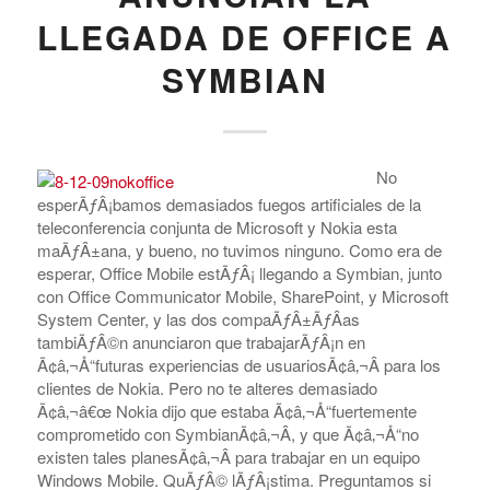
LLEGADA DE OFFICE A
SYMBIAN
No
esperÃƒÂ¡bamos demasiados fuegos artificiales de la
teleconferencia conjunta de Microsoft y Nokia esta
maÃƒÂ±ana, y bueno, no tuvimos ninguno. Como era de
esperar, Office Mobile estÃƒÂ¡ llegando a Symbian, junto
con Office Communicator Mobile, SharePoint, y Microsoft
System Center, y las dos compaÃƒÂ±ÃƒÂ­as
tambiÃƒÂ©n anunciaron que trabajarÃƒÂ¡n en
Ã¢â‚¬Å“futuras experiencias de usuariosÃ¢â‚¬Â para los
clientes de Nokia. Pero no te alteres demasiado
Ã¢â‚¬â€œ Nokia dijo que estaba Ã¢â‚¬Å“fuertemente
comprometido con SymbianÃ¢â‚¬Â, y que Ã¢â‚¬Å“no
existen tales planesÃ¢â‚¬Â para trabajar en un equipo
Windows Mobile. QuÃƒÂ© lÃƒÂ¡stima. Preguntamos si