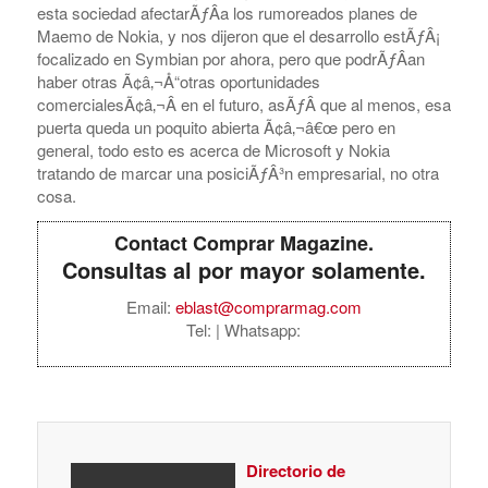
esta sociedad afectarÃƒÂ­a los rumoreados planes de
Maemo de Nokia, y nos dijeron que el desarrollo estÃƒÂ¡
focalizado en Symbian por ahora, pero que podrÃƒÂ­an
haber otras Ã¢â‚¬Å“otras oportunidades
comercialesÃ¢â‚¬Â en el futuro, asÃƒÂ­ que al menos, esa
puerta queda un poquito abierta Ã¢â‚¬â€œ pero en
general, todo esto es acerca de Microsoft y Nokia
tratando de marcar una posiciÃƒÂ³n empresarial, no otra
cosa.
Contact Comprar Magazine.
Consultas al por mayor solamente.
Email:
eblast@comprarmag.com
Tel:
| Whatsapp:
Directorio de