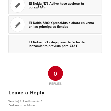
El Nokia N79 Active hace acelerar tu
corazÃƒÂ³n
El Nokia 5800 XpressMusic ahora en venta
en las principales tiendas
El Nokia E71x deja pasar la fecha de
lanzamiento prevista para AT&T
0
REPLIES
Leave a Reply
Want to join the discussion?
Feel free to contribute!