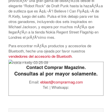
provocÃƒÂ³ una gran gama de diseÃƒÂ±os desde el
elegante “Robot Rock” de Draft Punk hasta la hazaÃƒÂ±a
de sutileza que es Ã¢â‚¬Å“I Believe I Can FlyÃ¢â‚¬Â de
R.Kelly, luego del salto. Pulsa el link debajo para ver los
otros ganadores, incluyendo dos sets inspirados en
Michael Jackson, y espera por muchos mÃƒÂ¡s que
llegarÃƒÂ¡n a la tienda Nokia Regent Street Flagship en
Londres el prÃƒÂ³ximo mes.
Para encontrar mÃƒÂ¡s productos y accesorios de
Bluetooth, heche una ojeada por favor nuestros
vendedores del accesorio de Bluetooth
.
Contact Comprar Magazine.
Consultas al por mayor solamente.
Email:
eblast@comprarmag.com
Tel:
| Whatsapp: