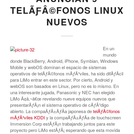
TELÃƑÂ©FONOS LINUX
NUEVOS
En un
mundo
donde BlackBerry, Android, iPhone, Symbian, Windows
Mobile y webOS dominan el espacio de sistemas
operativos de telÃƒÂ©fonos mÃƒÂ³viles, ha sido difÃƒÂ­cil
para LiMo entrar en este sector. Por cierto, Android y
webOS son basados en Linux, pero no es lo mismo. En
una interesante jugada, Panasonic y NEC han elegido
LiMo Ã¢â‚¬â€œ revelando nueve equipos nuevos que
presentarÃƒÂ¡n el sistema operativo de cÃƒÂ³digo
abierto. La compaÃƒÂ±ÃƒÂ­a japonesa de
telÃƒÂ©fonos
mÃƒÂ³viles KDDI
y la compaÃƒÂ±ÃƒÂ­a de touchscreen
Immersion Corp estÃƒÂ¡n trabajando juntos para este
proyecto pero LiMo estÃƒÂ¡ esperando que esta movida