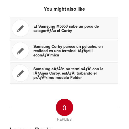
You might also like
El Samsung M5650 sube un poco de
categorÃƒÂ­a el Corby
Samsung Corby parece un peluche, en
realidad es una terminal tÃƒÂ¡ctil
econÃƒÂ³mica
Samsung aÃƒÂºn no terminÃƒÂ³ con la
lÃƒÂ­nea Corby, estÃƒÂ¡ trabando el
prÃƒÂ³ximo modelo Folder
0
REPLIES