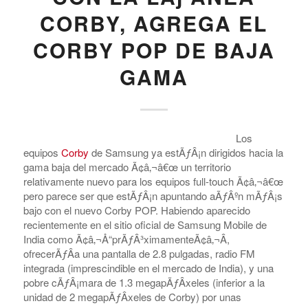
CORBY, AGREGA EL
CORBY POP DE BAJA
GAMA
Los
equipos
Corby
de Samsung ya estÃƒÂ¡n dirigidos hacia la
gama baja del mercado Ã¢â‚¬â€œ un territorio
relativamente nuevo para los equipos full-touch Ã¢â‚¬â€œ
pero parece ser que estÃƒÂ¡n apuntando aÃƒÂºn mÃƒÂ¡s
bajo con el nuevo Corby POP. Habiendo aparecido
recientemente en el sitio oficial de Samsung Mobile de
India como Ã¢â‚¬Å“prÃƒÂ³ximamenteÃ¢â‚¬Â,
ofrecerÃƒÂ­a una pantalla de 2.8 pulgadas, radio FM
integrada (imprescindible en el mercado de India), y una
pobre cÃƒÂ¡mara de 1.3 megapÃƒÂ­xeles (inferior a la
unidad de 2 megapÃƒÂ­xeles de Corby) por unas