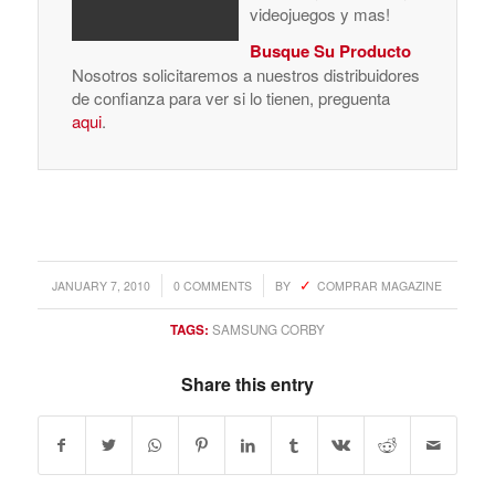
videojuegos y mas!
Busque Su Producto
Nosotros solicitaremos a nuestros distribuidores
de confianza para ver si lo tienen, preguenta
aqui
.
/
/
JANUARY 7, 2010
0 COMMENTS
BY
COMPRAR MAGAZINE
TAGS:
SAMSUNG CORBY
Share this entry