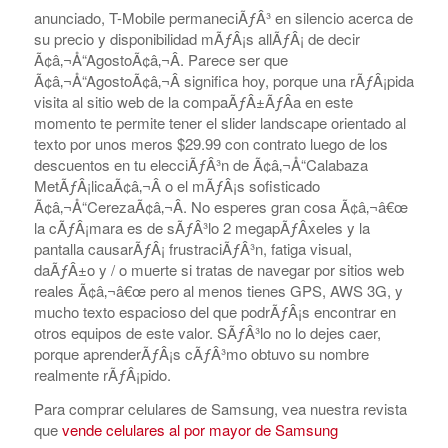
anunciado, T-Mobile permaneciÃƒÂ³ en silencio acerca de
su precio y disponibilidad mÃƒÂ¡s allÃƒÂ¡ de decir
Ã¢â‚¬Å“AgostoÃ¢â‚¬Â. Parece ser que
Ã¢â‚¬Å“AgostoÃ¢â‚¬Â significa hoy, porque una rÃƒÂ¡pida
visita al sitio web de la compaÃƒÂ±ÃƒÂ­a en este
momento te permite tener el slider landscape orientado al
texto por unos meros $29.99 con contrato luego de los
descuentos en tu elecciÃƒÂ³n de Ã¢â‚¬Å“Calabaza
MetÃƒÂ¡licaÃ¢â‚¬Â o el mÃƒÂ¡s sofisticado
Ã¢â‚¬Å“CerezaÃ¢â‚¬Â. No esperes gran cosa Ã¢â‚¬â€œ
la cÃƒÂ¡mara es de sÃƒÂ³lo 2 megapÃƒÂ­xeles y la
pantalla causarÃƒÂ¡ frustraciÃƒÂ³n, fatiga visual,
daÃƒÂ±o y / o muerte si tratas de navegar por sitios web
reales Ã¢â‚¬â€œ pero al menos tienes GPS, AWS 3G, y
mucho texto espacioso del que podrÃƒÂ¡s encontrar en
otros equipos de este valor. SÃƒÂ³lo no lo dejes caer,
porque aprenderÃƒÂ¡s cÃƒÂ³mo obtuvo su nombre
realmente rÃƒÂ¡pido.
Para comprar celulares de Samsung, vea nuestra revista
que
vende celulares al por mayor de Samsung