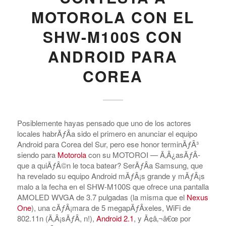
MOTOROLA CON EL
SHW-M100S CON
ANDROID PARA
COREA
Posiblemente hayas pensado que uno de los actores
locales habrÃƒÂ­a sido el primero en anunciar el equipo
Android para Corea del Sur, pero ese honor terminÃƒÂ³
siendo para
Motorola
con su MOTOROI — Ã‚Â¿asÃƒÂ­
que a quiÃƒÂ©n le toca batear? SerÃƒÂ­a Samsung, que
ha revelado su equipo Android mÃƒÂ¡s grande y mÃƒÂ¡s
malo a la fecha en el SHW-M100S que ofrece una pantalla
AMOLED WVGA de 3.7 pulgadas (la misma que el
Nexus
One
), una cÃƒÂ¡mara de 5 megapÃƒÂ­xeles, WiFi de
802.11n (Ã‚Â¡sÃƒÂ­, n!),
Android 2.1
, y Ã¢â‚¬â€œ por