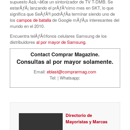
supuesto Ã¢â‚¬â€œ un sintonizador de TV T-DMB. Se
estarÃƒÂ¡ lanzando el prÃƒÂ³ximo mes en SKT, lo que
significa que SeÃƒÂºl podrÃƒÂ­a terminar siendo uno de
los
campos de batalla
de Google mÃƒÂ¡s interesantes del
mundo en el 2010.
Encuentra telÃƒÂ©fonos celulares Samsung de los
distribuidores
al por mayor de Samsung
.
Contact Comprar Magazine.
Consultas al por mayor solamente.
Email:
eblast@comprarmag.com
Tel:
| Whatsapp:
Directorio de
Mayoristas y Marcas