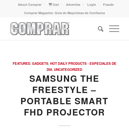
About Comprar
Cart
Advertise
Login
Fraude
Comprar Magazine: Guia de Mayoristas de Confianza
FEATURED
,
GADGETS
,
HOT DAILY PRODUCTS - ESPECIALES DE
DIA
,
UNCATEGORIZED
SAMSUNG THE
FREESTYLE –
PORTABLE SMART
FHD PROJECTOR