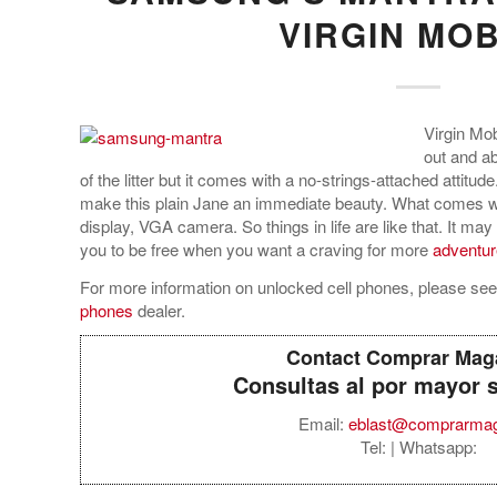
VIRGIN MOB
Virgin Mo
out and ab
of the litter but it comes with a no-strings-attached attitu
make this plain Jane an immediate beauty. What comes wi
display, VGA camera. So things in life are like that. It may n
you to be free when you want a craving for more
adventur
For more information on unlocked cell phones, please see 
phones
dealer.
Contact Comprar Mag
Consultas al por mayor 
Email:
eblast@comprarma
Tel:
| Whatsapp: