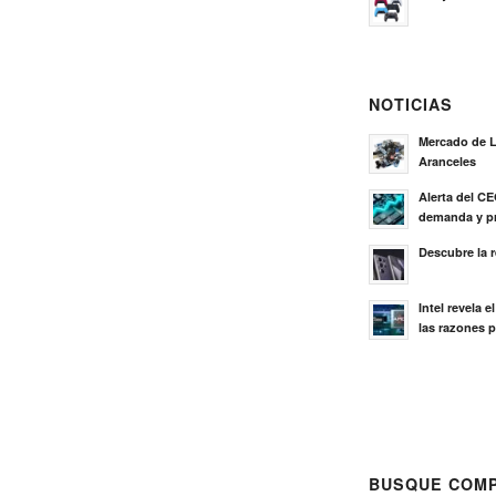
NOTICIAS
Mercado de L
Aranceles
Alerta del C
demanda y pr
Descubre la 
Intel revela 
las razones p
BUSQUE COMP