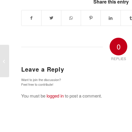
Share this entry
0
Can this be Samsung’s Android
REPLIES
Bigfoot?
Leave a Reply
Want to join the discussion?
Feel free to contribute!
You must be
logged in
to post a comment.