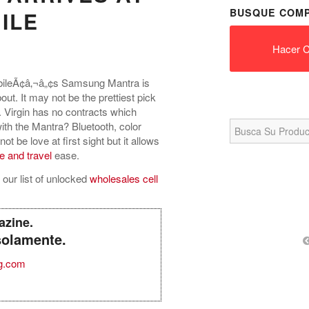
BUSQUE COMP
ILE
Hacer C
bileÃ¢â‚¬â„¢s Samsung Mantra is
out. It may not be the prettiest pick
de. Virgin has no contracts which
Search
th the Mantra? Bluetooth, color
for:
ot be love at first sight but it allows
e and travel
ease.
our list of unlocked
wholesales cell
azine.
solamente.
g.com