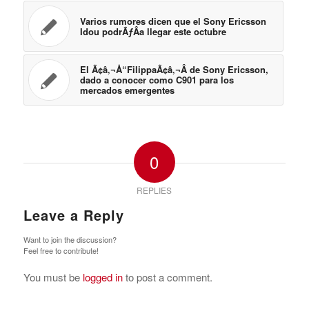
Varios rumores dicen que el Sony Ericsson
Idou podrÃƒÂ­a llegar este octubre
El Ã¢â‚¬Å“FilippaÃ¢â‚¬Â de Sony Ericsson,
dado a conocer como C901 para los
mercados emergentes
0
REPLIES
Leave a Reply
Want to join the discussion?
Feel free to contribute!
You must be
logged in
to post a comment.