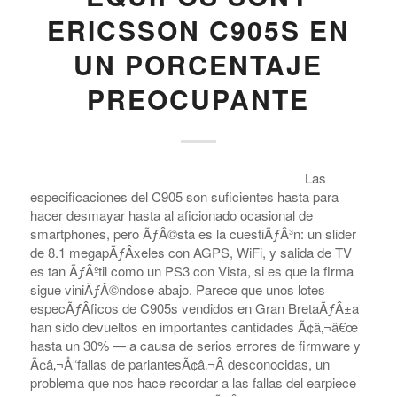
ERICSSON C905S EN
UN PORCENTAJE
PREOCUPANTE
Las
especificaciones del C905 son suficientes hasta para
hacer desmayar hasta al aficionado ocasional de
smartphones, pero ÃƒÂ©sta es la cuestiÃƒÂ³n: un slider
de 8.1 megapÃƒÂ­xeles con AGPS, WiFi, y salida de TV
es tan ÃƒÂºtil como un PS3 con Vista, si es que la firma
sigue viniÃƒÂ©ndose abajo. Parece que unos lotes
especÃƒÂ­ficos de C905s vendidos en Gran BretaÃƒÂ±a
han sido devueltos en importantes cantidades Ã¢â‚¬â€œ
hasta un 30% — a causa de serios errores de firmware y
Ã¢â‚¬Å“fallas de parlantesÃ¢â‚¬Â desconocidas, un
problema que nos hace recordar a las fallas del earpiece