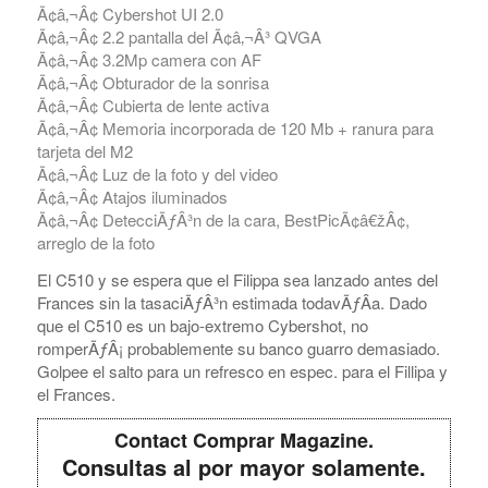
Ã¢â‚¬Â¢ Cybershot UI 2.0
Ã¢â‚¬Â¢ 2.2 pantalla del Ã¢â‚¬Â³ QVGA
Ã¢â‚¬Â¢ 3.2Mp camera con AF
Ã¢â‚¬Â¢ Obturador de la sonrisa
Ã¢â‚¬Â¢ Cubierta de lente activa
Ã¢â‚¬Â¢ Memoria incorporada de 120 Mb + ranura para
tarjeta del M2
Ã¢â‚¬Â¢ Luz de la foto y del video
Ã¢â‚¬Â¢ Atajos iluminados
Ã¢â‚¬Â¢ DetecciÃƒÂ³n de la cara, BestPicÃ¢â€žÂ¢,
arreglo de la foto
El C510 y se espera que el Filippa sea lanzado antes del
Frances sin la tasaciÃƒÂ³n estimada todavÃƒÂ­a. Dado
que el C510 es un bajo-extremo Cybershot, no
romperÃƒÂ¡ probablemente su banco guarro demasiado.
Golpee el salto para un refresco en espec. para el Fillipa y
el Frances.
Contact Comprar Magazine.
Consultas al por mayor solamente.