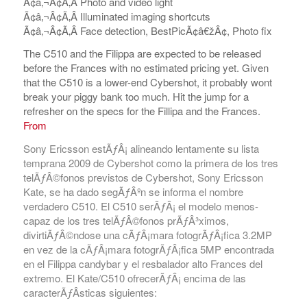
Ã¢â‚¬Â¢Ã‚Â Photo and video light
Ã¢â‚¬Â¢Ã‚Â Illuminated imaging shortcuts
Ã¢â‚¬Â¢Ã‚Â Face detection, BestPicÃ¢â€žÂ¢, Photo fix
The C510 and the Filippa are expected to be released
before the Frances with no estimated pricing yet. Given
that the C510 is a lower-end Cybershot, it probably wont
break your piggy bank too much. Hit the jump for a
refresher on the specs for the Fillipa and the Frances.
From
Sony Ericsson estÃƒÂ¡ alineando lentamente su lista
temprana 2009 de Cybershot como la primera de los tres
telÃƒÂ©fonos previstos de Cybershot, Sony Ericsson
Kate, se ha dado segÃƒÂºn se informa el nombre
verdadero C510. El C510 serÃƒÂ¡ el modelo menos-
capaz de los tres telÃƒÂ©fonos prÃƒÂ³ximos,
divirtiÃƒÂ©ndose una cÃƒÂ¡mara fotogrÃƒÂ¡fica 3.2MP
en vez de la cÃƒÂ¡mara fotogrÃƒÂ¡fica 5MP encontrada
en el Filippa candybar y el resbalador alto Frances del
extremo. El Kate/C510 ofrecerÃƒÂ¡ encima de las
caracterÃƒÂ­sticas siguientes: