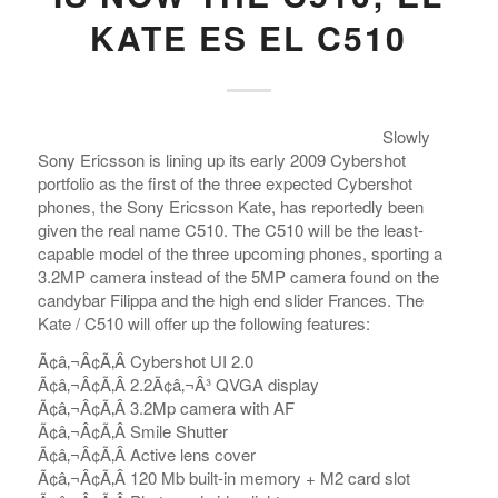
KATE ES EL C510
Slowly
Sony Ericsson is lining up its early 2009 Cybershot
portfolio as the first of the three expected Cybershot
phones, the Sony Ericsson Kate, has reportedly been
given the real name C510. The C510 will be the least-
capable model of the three upcoming phones, sporting a
3.2MP camera instead of the 5MP camera found on the
candybar Filippa and the high end slider Frances. The
Kate / C510 will offer up the following features:
Ã¢â‚¬Â¢Ã‚Â Cybershot UI 2.0
Ã¢â‚¬Â¢Ã‚Â 2.2Ã¢â‚¬Â³ QVGA display
Ã¢â‚¬Â¢Ã‚Â 3.2Mp camera with AF
Ã¢â‚¬Â¢Ã‚Â Smile Shutter
Ã¢â‚¬Â¢Ã‚Â Active lens cover
Ã¢â‚¬Â¢Ã‚Â 120 Mb built-in memory + M2 card slot