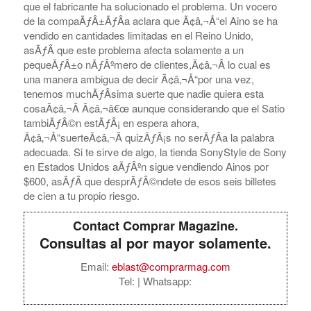
que el fabricante ha solucionado el problema. Un vocero
de la compaÃƒÂ±ÃƒÂ­a aclara que Ã¢â‚¬Å“el Aino se ha
vendido en cantidades limitadas en el Reino Unido,
asÃƒÂ­ que este problema afecta solamente a un
pequeÃƒÂ±o nÃƒÂºmero de clientes,Ã¢â‚¬Â lo cual es
una manera ambigua de decir Ã¢â‚¬Å“por una vez,
tenemos muchÃƒÂ­sima suerte que nadie quiera esta
cosaÃ¢â‚¬Â Ã¢â‚¬â€œ aunque considerando que el Satio
tambiÃƒÂ©n estÃƒÂ¡ en espera ahora,
Ã¢â‚¬Å“suerteÃ¢â‚¬Â quizÃƒÂ¡s no serÃƒÂ­a la palabra
adecuada. Si te sirve de algo, la tienda SonyStyle de Sony
en Estados Unidos aÃƒÂºn sigue vendiendo Ainos por
$600, asÃƒÂ­ que desprÃƒÂ©ndete de esos seis billetes
de cien a tu propio riesgo.
Contact Comprar Magazine.
Consultas al por mayor solamente.
Email:
eblast@comprarmag.com
Tel:
| Whatsapp: