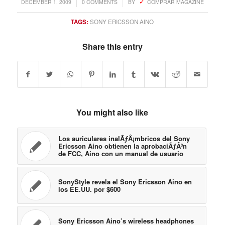
/
/
DECEMBER 1, 2009
0 COMMENTS
BY
COMPRAR MAGAZINE
TAGS:
SONY ERICSSON AINO
Share this entry
You might also like
Los auriculares inalÃƒÂ¡mbricos del Sony
Ericsson Aino obtienen la aprobaciÃƒÂ³n
de FCC, Aino con un manual de usuario
SonyStyle revela el Sony Ericsson Aino en
los EE.UU. por $600
Sony Ericsson Aino’s wireless headphones