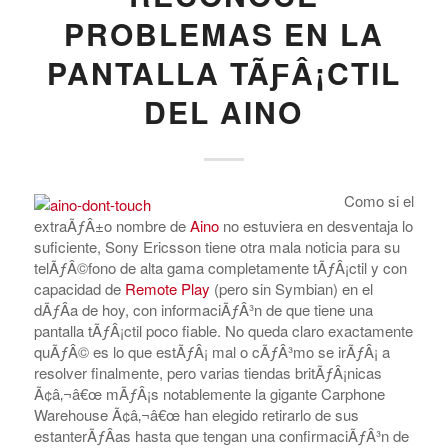
PROBLEMAS EN LA
PANTALLA TÃƑÂ¡CTIL
DEL AINO
Como si el
extraÃƒÂ±o nombre de
Aino
no estuviera en desventaja lo
suficiente, Sony Ericsson tiene otra mala noticia para su
telÃƒÂ©fono de alta gama completamente tÃƒÂ¡ctil y con
capacidad de
Remote Play
(pero sin Symbian) en el
dÃƒÂ­a de hoy, con informaciÃƒÂ³n de que tiene una
pantalla tÃƒÂ¡ctil poco fiable. No queda claro exactamente
quÃƒÂ© es lo que estÃƒÂ¡ mal o cÃƒÂ³mo se irÃƒÂ¡ a
resolver finalmente, pero varias tiendas britÃƒÂ¡nicas
Ã¢â‚¬â€œ mÃƒÂ¡s notablemente la gigante Carphone
Warehouse Ã¢â‚¬â€œ han elegido retirarlo de sus
estanterÃƒÂ­as hasta que tengan una confirmaciÃƒÂ³n de