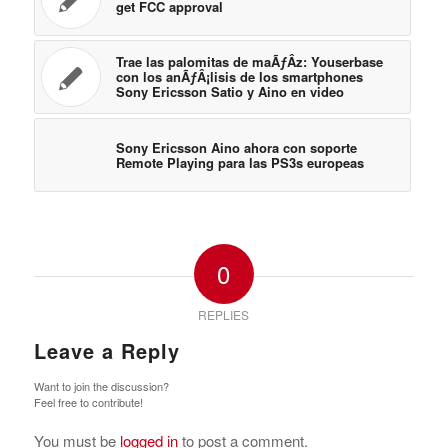
get FCC approval
Trae las palomitas de maÃƒÂ­z: Youserbase
con los anÃƒÂ¡lisis de los smartphones
Sony Ericsson Satio y Aino en video
Sony Ericsson Aino ahora con soporte
Remote Playing para las PS3s europeas
0
REPLIES
Leave a Reply
Want to join the discussion?
Feel free to contribute!
You must be
logged in
to post a comment.