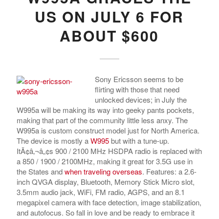
US ON JULY 6 FOR
ABOUT $600
Sony Ericsson seems to be
flirting with those that need
unlocked devices; in July the
W995a will be making its way into geeky pants pockets,
making that part of the community little less anxy. The
W995a is custom construct model just for North America.
The device is mostly a
W995
but with a tune-up.
ItÃ¢â‚¬â„¢s 900 / 2100 MHz HSDPA radio is replaced with
a 850 / 1900 / 2100MHz, making it great for 3.5G use in
the States and
when traveling overseas
. Features: a 2.6-
inch QVGA display, Bluetooth, Memory Stick Micro slot,
3.5mm audio jack, WiFi, FM radio, AGPS, and an 8.1
megapixel camera with face detection, image stabilization,
and autofocus. So fall in love and be ready to embrace it