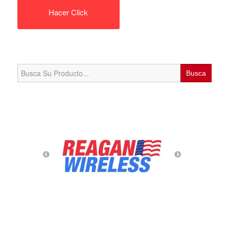
Hacer Click
Search
for: