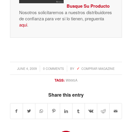
Busque Su Producto
Nosotros solicitaremos a nuestros distribuidores
de confianza para ver si lo tienen, preguenta
aqui
.
/
/
JUNE 4, 2009
0 COMMENTS
BY
COMPRAR MAGAZINE
TAGS:
W995A
Share this entry