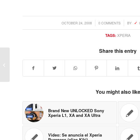
/
/
OCTOBER 24, 2008
0 COMMENTS
BY
TAGS:
XPERIA
Share this entry
Access presentÃƒÂ³ ALP 3.0 pero no
serÃƒÂ­a el nuevo Palm OS
You might also lik
Brand New UNLOCKED Sony
Xperia L1, XA and XA Ultra
Video: Se anuncia el Xperia
Pureness (alias Kiki)