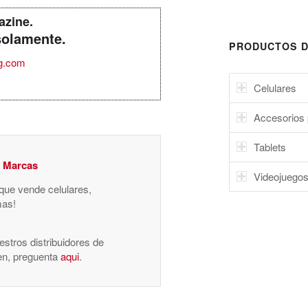
azine.
solamente.
PRODUCTOS D
g.com
Celulares
Accesorios 
Tablets
y Marcas
Videojuego
 que vende celulares,
mas!
stros distribuidores de
nen, preguenta
aqui
.