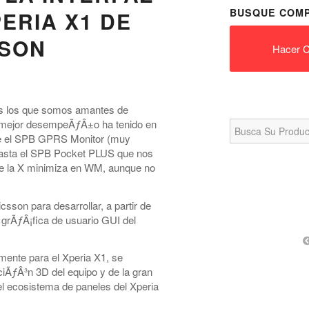
BUSQUE COMP
ERIA X1 DE
SSON
Hacer C
s los que somos amantes de
Search
 mejor desempeÃƒÂ±o ha tenido en
for:
de el SPB GPRS Monitor (muy
 hasta el SPB Pocket PLUS que nos
nte la X minimiza en WM, aunque no
sson para desarrollar, a partir de
 grÃƒÂ¡fica de usuario GUI del
mente para el Xperia X1, se
iÃƒÂ³n 3D del equipo y de la gran
el ecosistema de paneles del Xperia