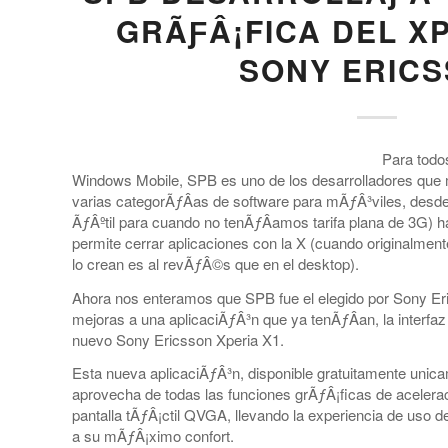
GRÃƑÂ¡FICA DEL XP
SONY ERIC
Para todo
Windows Mobile, SPB es uno de los desarrolladores que
varias categorÃƒÂ­as de software para mÃƒÂ³viles, des
ÃƒÂºtil para cuando no tenÃƒÂ­amos tarifa plana de 3G)
permite cerrar aplicaciones con la X (cuando originalme
lo crean es al revÃƒÂ©s que en el desktop).
Ahora nos enteramos que SPB fue el elegido por Sony Eric
mejoras a una aplicaciÃƒÂ³n que ya tenÃƒÂ­an, la interfaz
nuevo Sony Ericsson Xperia X1.
Esta nueva aplicaciÃƒÂ³n, disponible gratuitamente unica
aprovecha de todas las funciones grÃƒÂ¡ficas de acelerac
pantalla tÃƒÂ¡ctil QVGA, llevando la experiencia de uso d
a su mÃƒÂ¡ximo confort.