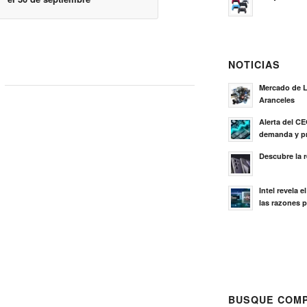
NOTICIAS
Mercado de L
Aranceles
Alerta del C
demanda y pr
Descubre la 
Intel revela 
las razones p
BUSQUE COMP