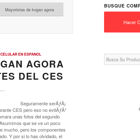
BUSQUE COMP
Mayoristas de kogan agora
Hacer C
 CELULAR EN ESPANOL
Search
for:
OGAN AGORA
ES DEL CES
Seguramente serÃƒÂ¡
urante CES pero eso no evitÃƒÂ³
omara unas fotos del segundo
 Asumimos que se ve un poco
ace mucho, pero los componentes
o. Y por si lo has olvidado, el