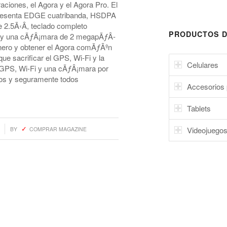
aciones, el Agora y el Agora Pro. El
resenta EDGE cuatribanda, HSDPA
e 2.5Ã‹Â, teclado completo
PRODUCTOS D
 y una cÃƒÂ¡mara de 2 megapÃƒÂ­
dinero y obtener el Agora comÃƒÂºn
e sacrificar el GPS, Wi-Fi y la
Celulares
GPS, Wi-Fi y una cÃƒÂ¡mara por
os y seguramente todos
Accesorios 
Tablets
Videojuego
BY
COMPRAR MAGAZINE