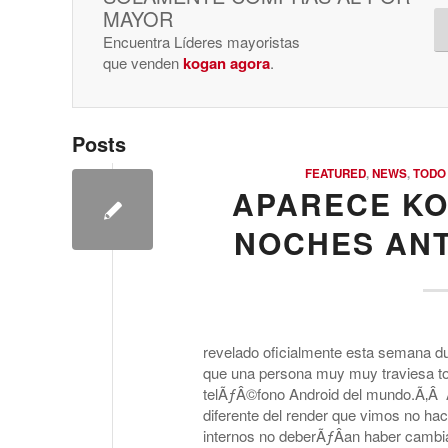
MAYOR
Encuentra Líderes mayoristas
que venden
kogan agora
.
Posts
FEATURED
,
NEWS
,
TODO
APARECE K
NOCHES ANT
revelado oficialmente esta semana d
que una persona muy muy traviesa t
telÃƒÂ©fono Android del mundo.Ã‚Â
diferente del render que vimos no h
internos no deberÃƒÂ­an haber cambiad