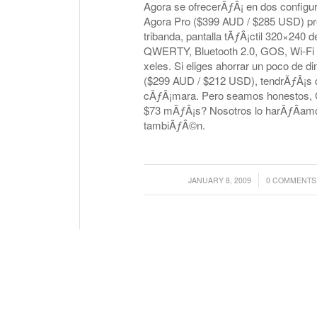
Agora se ofrecerÃƒÂ¡ en dos configur
Agora Pro ($399 AUD / $285 USD) p
tribanda, pantalla tÃƒÂ¡ctil 320×240 d
QWERTY, Bluetooth 2.0, GOS, Wi-Fi
xeles. Si eliges ahorrar un poco de 
($299 AUD / $212 USD), tendrÃƒÂ¡s qu
cÃƒÂ¡mara. Pero seamos honestos, 
$73 mÃƒÂ¡s? Nosotros lo harÃƒÂ­am
tambiÃƒÂ©n.
/
/
JANUARY 8, 2009
0 COMMENTS