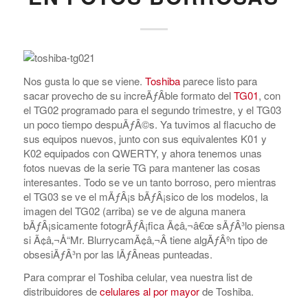
Nos gusta lo que se viene.
Toshiba
parece listo para
sacar provecho de su increÃƒÂ­ble formato del
TG01
, con
el TG02 programado para el segundo trimestre, y el TG03
un poco tiempo despuÃƒÂ©s. Ya tuvimos al flacucho de
sus equipos nuevos, junto con sus equivalentes K01 y
K02 equipados con QWERTY, y ahora tenemos unas
fotos nuevas de la serie TG para mantener las cosas
interesantes. Todo se ve un tanto borroso, pero mientras
el TG03 se ve el mÃƒÂ¡s bÃƒÂ¡sico de los modelos, la
imagen del TG02 (arriba) se ve de alguna manera
bÃƒÂ¡sicamente fotogrÃƒÂ¡fica Ã¢â‚¬â€œ sÃƒÂ³lo piensa
si Ã¢â‚¬Å“Mr. BlurrycamÃ¢â‚¬Â tiene algÃƒÂºn tipo de
obsesiÃƒÂ³n por las lÃƒÂ­neas punteadas.
Para comprar el Toshiba celular, vea nuestra list de
distribuidores de
celulares al por mayor
de Toshiba.