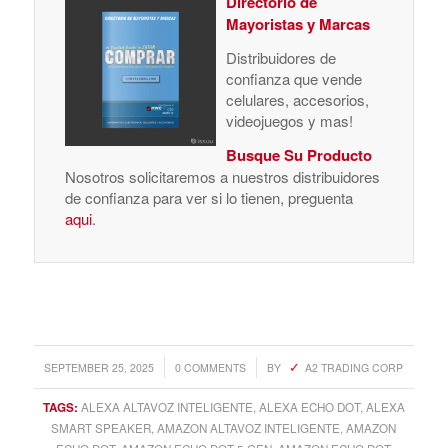
Directorio de
Mayoristas y Marcas
Distribuidores de
confianza que vende
celulares, accesorios,
videojuegos y mas!
Busque Su Producto
Nosotros solicitaremos a nuestros distribuidores
de confianza para ver si lo tienen, preguenta
aqui
.
/
/
SEPTEMBER 25, 2025
0 COMMENTS
BY
A2 TRADING CORP
TAGS:
ALEXA ALTAVOZ INTELIGENTE
,
ALEXA ECHO DOT
,
ALEXA
SMART SPEAKER
,
AMAZON ALTAVOZ INTELIGENTE
,
AMAZON