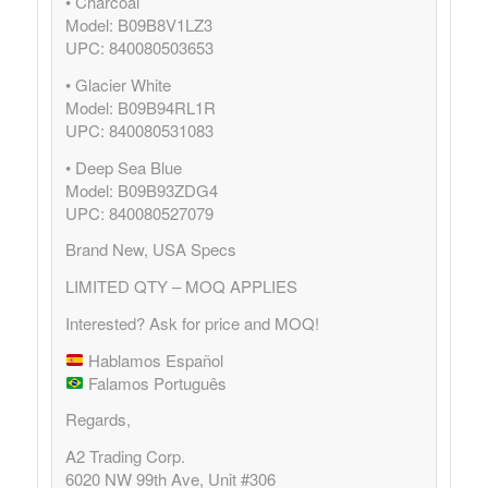
• Charcoal
Model: B09B8V1LZ3
UPC: 840080503653
• Glacier White
Model: B09B94RL1R
UPC: 840080531083
• Deep Sea Blue
Model: B09B93ZDG4
UPC: 840080527079
Brand New, USA Specs
LIMITED QTY – MOQ APPLIES
Interested? Ask for price and MOQ!
Hablamos Español
Falamos Português
Regards,
A2 Trading Corp.
6020 NW 99th Ave, Unit #306