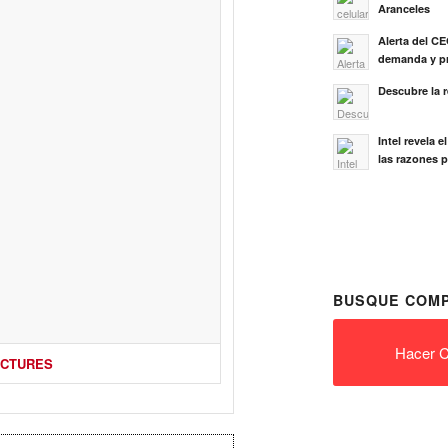
Aranceles
Alerta del C
demanda y pr
Descubre la 
Intel revela 
las razones p
BUSQUE COMP
Hacer C
ICTURES