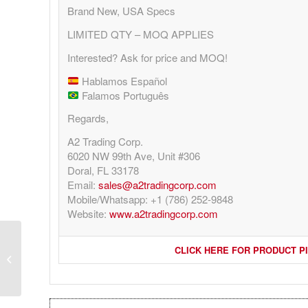
Brand New, USA Specs
LIMITED QTY – MOQ APPLIES
Interested? Ask for price and MOQ!
Hablamos Español
Falamos Português
Regards,
A2 Trading Corp.
6020 NW 99th Ave, Unit #306
Doral, FL 33178
Email:
sales@a2tradingcorp.com
Mobile/Whatsapp: +1 (786) 252-9848
Website:
www.a2tradingcorp.com
Fujifilm Instax Mini
CLICK HERE FOR PRODUCT P
Instant Film – Twin
Pack – 20 photos