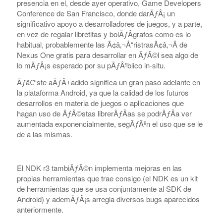
presencia en el, desde ayer operativo, Game Developers
Conference de San Francisco, donde darÃƒÂ¡ un
significativo apoyo a desarrolladores de juegos, y a parte,
en vez de regalar libretitas y bolÃƒÂ­grafos como es lo
habitual, probablemente las Ã¢â‚¬Å“ristrasÃ¢â‚¬Â de
Nexus One gratis para desarrollar en ÃƒÂ©l sea algo de
lo mÃƒÂ¡s esperado por su pÃƒÂºblico in-situ.
Ãƒâ€°ste aÃƒÂ±adido significa un gran paso adelante en
la plataforma Android, ya que la calidad de los futuros
desarrollos en materia de juegos o aplicaciones que
hagan uso de ÃƒÂ©stas librerÃƒÂ­as se podrÃƒÂ­a ver
aumentada exponencialmente, segÃƒÂºn el uso que se le
de a las mismas.
El NDK r3 tambiÃƒÂ©n implementa mejoras en las
propias herramientas que trae consigo (el NDK es un kit
de herramientas que se usa conjuntamente al SDK de
Android) y ademÃƒÂ¡s arregla diversos bugs aparecidos
anteriormente.