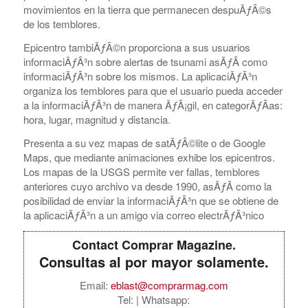
movimientos en la tierra que permanecen despuÃƒÂ©s
de los temblores.
Epicentro tambiÃƒÂ©n proporciona a sus usuarios
informaciÃƒÂ³n sobre alertas de tsunami asÃƒÂ­ como
informaciÃƒÂ³n sobre los mismos. La aplicaciÃƒÂ³n
organiza los temblores para que el usuario pueda acceder
a la informaciÃƒÂ³n de manera ÃƒÂ¡gil, en categorÃƒÂ­as:
hora, lugar, magnitud y distancia.
Presenta a su vez mapas de satÃƒÂ©lite o de Google
Maps, que mediante animaciones exhibe los epicentros.
Los mapas de la USGS permite ver fallas, temblores
anteriores cuyo archivo va desde 1990, asÃƒÂ­ como la
posibilidad de enviar la informaciÃƒÂ³n que se obtiene de
la aplicaciÃƒÂ³n a un amigo via correo electrÃƒÂ³nico
Contact Comprar Magazine.
Consultas al por mayor solamente.
Email:
eblast@comprarmag.com
Tel:
| Whatsapp: