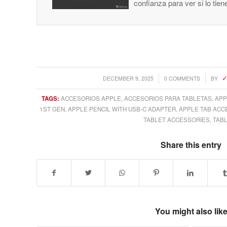
confianza para ver si lo tie
/
/
DECEMBER 9, 2025
0 COMMENTS
BY
TAGS:
ACCESORIOS APPLE
,
ACCESORIOS PARA TABLETAS
,
APP
1ST GEN
,
APPLE PENCIL WITH USB-C ADAPTER
,
APPLE TAB ACC
TABLET ACCESSORIES
,
TAB
Share this entry
You might also lik