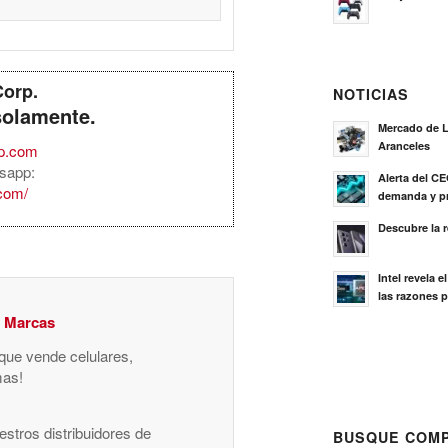
Corp.
NOTICIAS
solamente.
Mercado de L
Aranceles
rp.com
sapp:
Alerta del C
.com/
demanda y pr
Descubre la 
Intel revela 
las razones p
y Marcas
 que vende celulares,
mas!
stros distribuidores de
BUSQUE COMP