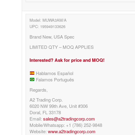
Model: MUWA3AM/A
UPC: 195949133626
Brand New, USA Spec
LIMITED QTY – MOQ APPLIES
Interested? Ask for price and MOQ!
Hablamos Español
Falamos Português
Regards,
A2 Trading Corp.
6020 NW 99th Ave, Unit #306
Doral, FL 33178
Email:
sales@a2tradingcorp.com
Mobile/Whatsapp: +1 (786) 252-9848
Website:
www.a2tradingcorp.com