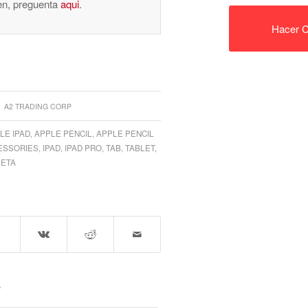
nen, preguenta
aqui
.
Hacer C
A2 TRADING CORP
LE IPAD
,
APPLE PENCIL
,
APPLE PENCIL
ESSORIES
,
IPAD
,
IPAD PRO
,
TAB
,
TABLET
,
LETA
e