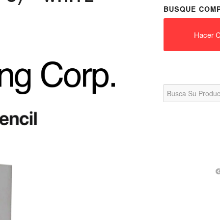
BUSQUE COMP
Hacer C
Search
for: