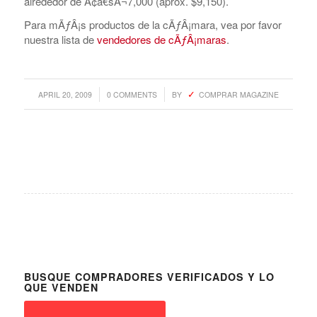
alrededor de Ã¢â€šÂ¬7,000 (aprox. $9,150).
Para mÃƒÂ¡s productos de la cÃƒÂ¡mara, vea por favor
nuestra lista de
vendedores de cÃƒÂ¡maras
.
/
/
APRIL 20, 2009
0 COMMENTS
BY
COMPRAR MAGAZINE
BUSQUE COMPRADORES VERIFICADOS Y LO
QUE VENDEN