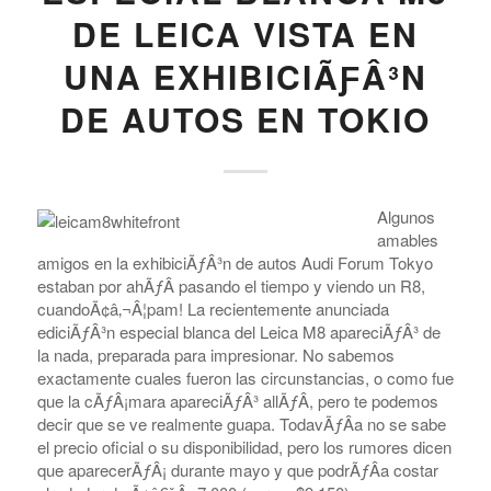
DE LEICA VISTA EN
UNA EXHIBICIÃƑÂ³N
DE AUTOS EN TOKIO
Algunos
amables
amigos en la exhibiciÃƒÂ³n de autos Audi Forum Tokyo
estaban por ahÃƒÂ­ pasando el tiempo y viendo un R8,
cuandoÃ¢â‚¬Â¦pam! La recientemente anunciada
ediciÃƒÂ³n especial blanca del Leica M8 apareciÃƒÂ³ de
la nada, preparada para impresionar. No sabemos
exactamente cuales fueron las circunstancias, o como fue
que la cÃƒÂ¡mara apareciÃƒÂ³ allÃƒÂ­, pero te podemos
decir que se ve realmente guapa. TodavÃƒÂ­a no se sabe
el precio oficial o su disponibilidad, pero los rumores dicen
que aparecerÃƒÂ¡ durante mayo y que podrÃƒÂ­a costar