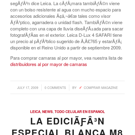
segÃƒÂºn dice Leica. La cÃƒÂ¡mara tambiÃƒÂ©n viene
con un bolso resistente al agua con mucho espacio para
accesorios adicionales Ã¢â‚¬â€œ tales como visor
ÃƒÂ³ptico, agarradera o unidad flash. TambiÃƒÂ©n viene
completo con una capa de lluvia diseÃƒÂ±ada para sacar
fotografÃƒÂ­as en el exterior. Leica D-Lux 4 SAFARI tiene
un precio al pÃƒÂºblico sugerido de Ã‚Â£765 y estarÃƒÂ¡
disponible en el Reino Unido a partir de septiembre 2009.
Para comprar camaras al por mayor, vea nuestra lista de
distribuidores al por mayor de camaras
/
/
JULY 17, 2009
0 COMMENTS
BY
COMPRAR MAGAZINE
LEICA
,
NEWS
,
TODO CELULAR EN ESPANOL
LA EDICIÃƑÂ³N
ESPECIAL BLANCA M8