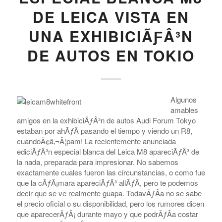
DE LEICA VISTA EN
UNA EXHIBICIÃƑÂ³N
DE AUTOS EN TOKIO
Algunos
amables
amigos en la exhibiciÃƒÂ³n de autos Audi Forum Tokyo
estaban por ahÃƒÂ­ pasando el tiempo y viendo un R8,
cuandoÃ¢â‚¬Â¦pam! La recientemente anunciada
ediciÃƒÂ³n especial blanca del Leica M8 apareciÃƒÂ³ de
la nada, preparada para impresionar. No sabemos
exactamente cuales fueron las circunstancias, o como fue
que la cÃƒÂ¡mara apareciÃƒÂ³ allÃƒÂ­, pero te podemos
decir que se ve realmente guapa. TodavÃƒÂ­a no se sabe
el precio oficial o su disponibilidad, pero los rumores dicen
que aparecerÃƒÂ¡ durante mayo y que podrÃƒÂ­a costar