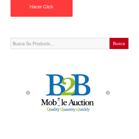
Hacer Click
Search
for: