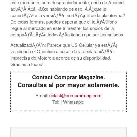
este momento, pero desgraciadamente, nada de Android
aquÃƒÂ­ Ã¢â‚¬â€œ hablando de eso, Ã‚Â¿que le
sucediÃƒÂ³ a la versiÃƒÂ³n no-tÃƒÂ¡ctil de la plataforma?
De todas formas, puedes esperar que el telÃƒÂ©fono
llegue al mercado en este trimestre; los socios de la
compaÃƒÂ±ÃƒÂ­a todavÃƒÂ­a tienen que ser anunciados.
ActualizaciÃƒÂ³n: Parece que US Cellular ya estÃƒÂ¡
vendiendo el Quantico a pesar de la declaraciÃƒÂ³n
imprecisa de Motorola acerca de su disponibilidad.
Gracias a todos!
Contact Comprar Magazine.
Consultas al por mayor solamente.
Email:
eblast@comprarmag.com
Tel:
| Whatsapp: