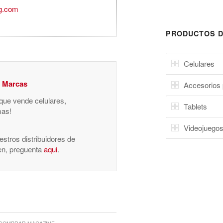
g.com
PRODUCTOS D
Celulares
y Marcas
Accesorios 
 que vende celulares,
Tablets
mas!
Videojuego
stros distribuidores de
nen, preguenta
aqui
.