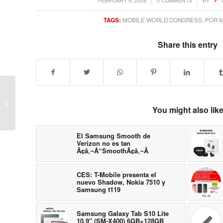
FEBRUARY 9, 2009
0 COMMENTS
BY
TAGS:
MOBILE WORLD CONGRESS
,
POR 
Share this entry
Samsung aprovecha el F480 un poco
mÃƒÂ¡s con los modelos Rockstar y
You might also lik
La ...
El Samsung Smooth de
Verizon no es tan
Ã¢â‚¬Å“SmoothÃ¢â‚¬Â
CES: T-Mobile presenta el
nuevo Shadow, Nokia 7510 y
Samsung t119
Samsung Galaxy Tab S10 Lite
10.9″ (SM-X400) 6GB+128GB