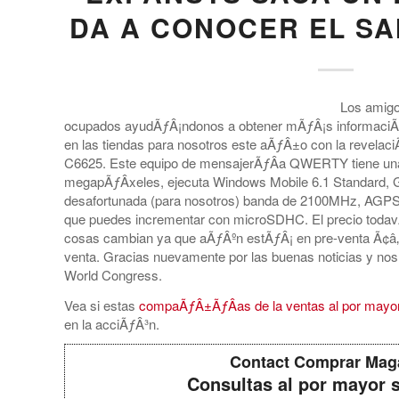
DA A CONOCER EL S
Los amig
ocupados ayudÃƒÂ¡ndonos a obtener mÃƒÂ¡s informaciÃ
en las tiendas para nosotros este aÃƒÂ±o con la revelaci
C6625. Este equipo de mensajerÃƒÂ­a QWERTY tiene una
megapÃƒÂ­xeles, ejecuta Windows Mobile 6.1 Standard, 
desafortunada (para nosotros) banda de 2100MHz, AGPS
que puedes incrementar con microSDHC. El precio todav
cosas cambian ya que aÃƒÂºn estÃƒÂ¡ en pre-venta Ã¢â‚
venta. Gracias nuevamente por las buenas noticias y no
World Congress.
Vea si estas
compaÃƒÂ±ÃƒÂ­as de la ventas al por mayor 
en la acciÃƒÂ³n.
Contact Comprar Mag
Consultas al por mayor 