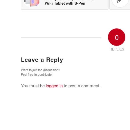
WiFi Tablet with S-Pen
0
REPLIES
Leave a Reply
Want to join the discussion?
Feel free to contribute!
You must be
logged in
to post a comment.