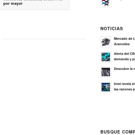
por mayor
NOTICIAS
Mercado de L
Aranceles
Alerta del C
demanda y pr
Descubre la 
Intel revela 
las razones p
BUSQUE COMP