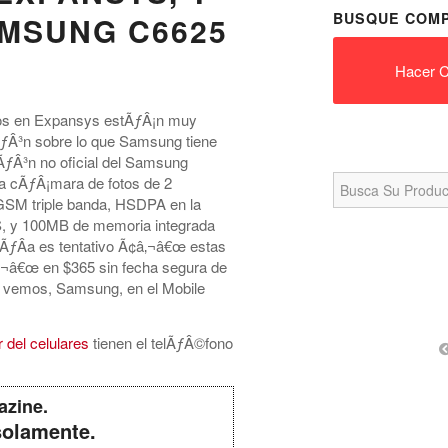
BUSQUE COMP
AMSUNG C6625
Hacer C
os en Expansys estÃƒÂ¡n muy
ƒÂ³n sobre lo que Samsung tiene
ÃƒÂ³n no oficial del Samsung
Search
 cÃƒÂ¡mara de fotos de 2
for:
GSM triple banda, HSDPA en la
, y 100MB de memoria integrada
ÃƒÂ­a es tentativo Ã¢â‚¬â€œ estas
¬â€œ en $365 sin fecha segura de
s vemos, Samsung, en el Mobile
del celulares
tienen el telÃƒÂ©fono
azine.
solamente.