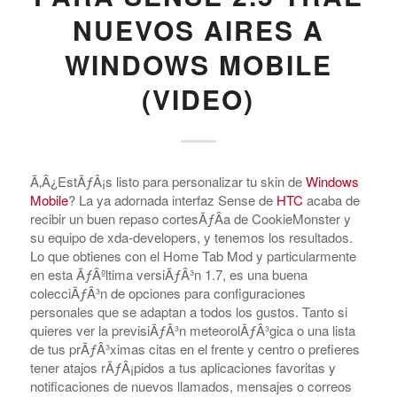
NUEVOS AIRES A
WINDOWS MOBILE
(VIDEO)
Ã‚Â¿EstÃƒÂ¡s listo para personalizar tu skin de
Windows
Mobile
? La ya adornada interfaz Sense de
HTC
acaba de
recibir un buen repaso cortesÃƒÂ­a de CookieMonster y
su equipo de xda-developers, y tenemos los resultados.
Lo que obtienes con el Home Tab Mod y particularmente
en esta ÃƒÂºltima versiÃƒÂ³n 1.7, es una buena
colecciÃƒÂ³n de opciones para configuraciones
personales que se adaptan a todos los gustos. Tanto si
quieres ver la previsiÃƒÂ³n meteorolÃƒÂ³gica o una lista
de tus prÃƒÂ³ximas citas en el frente y centro o prefieres
tener atajos rÃƒÂ¡pidos a tus aplicaciones favoritas y
notificaciones de nuevos llamados, mensajes o correos