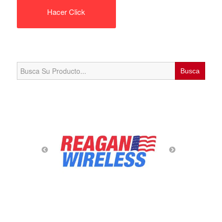
Hacer Click
Search
for: