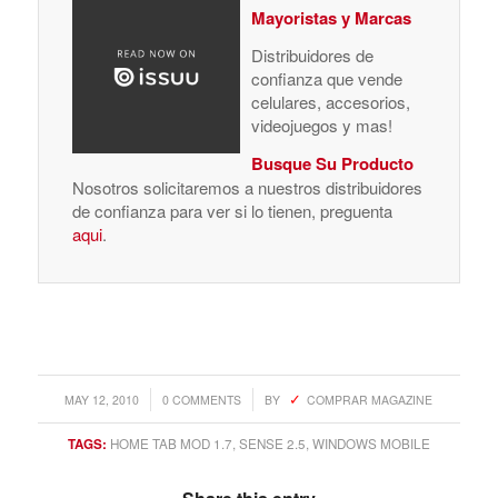
Mayoristas y Marcas
Distribuidores de
confianza que vende
celulares, accesorios,
videojuegos y mas!
Busque Su Producto
Nosotros solicitaremos a nuestros distribuidores
de confianza para ver si lo tienen, preguenta
aqui
.
/
/
MAY 12, 2010
0 COMMENTS
BY
COMPRAR MAGAZINE
TAGS:
HOME TAB MOD 1.7
,
SENSE 2.5
,
WINDOWS MOBILE