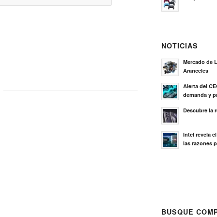
NOTICIAS
Mercado de L
Aranceles
Alerta del C
demanda y pr
Descubre la 
Intel revela 
las razones p
BUSQUE COMP