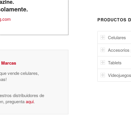
azine.
solamente.
g.com
PRODUCTOS D
Celulares
Accesorios 
Tablets
y Marcas
 que vende celulares,
Videojuego
mas!
stros distribuidores de
nen, preguenta
aqui
.