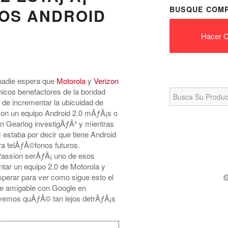
BUSQUE COMP
OS ANDROID
Hacer C
nadie espera que
Motorola
y
Verizon
Search
nicos benefactores de la bondad
for:
 de incrementar la ubicuidad de
con un equipo Android 2.0 mÃƒÂ¡s o
 Gearlog investigÃƒÂ³ y mientras
estaba por decir que tiene Android
ra telÃƒÂ©fonos futuros.
 Passion serÃƒÂ¡ uno de esos
tar un equipo 2.0 de Motorola y
perar para ver como sigue esto el
 amigable con Google en
o vemos quÃƒÂ© tan lejos detrÃƒÂ¡s