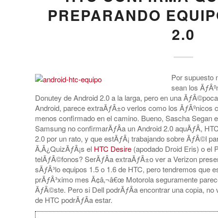
PREPARANDO EQUIP
2.0
Por supuesto 
sean los ÃƒÂº
Donutey de Android 2.0 a la larga, pero en una ÃƒÂ©poca
Android, parece extraÃƒÂ±o verlos como los ÃƒÂºnicos 
menos confirmado en el camino. Bueno, Sascha Segan en
Samsung no confirmarÃƒÂ­a un Android 2.0 aquÃƒÂ­, HTC 
2.0 por un rato, y que estÃƒÂ¡ trabajando sobre ÃƒÂ©l pa
Ã‚Â¿QuizÃƒÂ¡s el
HTC Desire
(apodado Droid Eris) o el
telÃƒÂ©fonos? SerÃƒÂ­a extraÃƒÂ±o ver a Verizon presen
sÃƒÂ³lo equipos 1.5 o 1.6 de HTC, pero tendremos que es
prÃƒÂ³ximo mes Ã¢â‚¬â€œ Motorola seguramente parece
ÃƒÂ©ste. Pero si Dell podrÃƒÂ­a encontrar una copia, n
de HTC podrÃƒÂ­a estar.