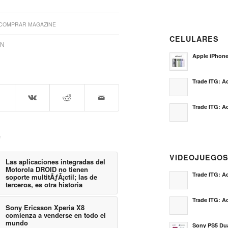
COMPRAR MAGAZINE
CELULARES
ON
Apple iPhon
Trade ITG: Ac
Trade ITG: Ac
e
VIDEOJUEGO
Las aplicaciones integradas del
Motorola DROID no tienen
Trade ITG: Ac
soporte multitÃƒÂ¡ctil; las de
terceros, es otra historia
Trade ITG: Ac
Sony Ericsson Xperia X8
comienza a venderse en todo el
mundo
Sony PS5 Dua