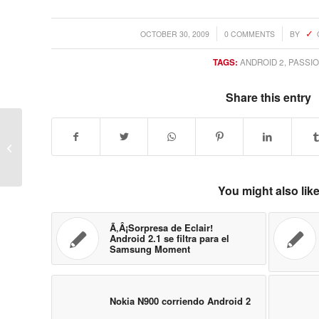
/
/
OCTOBER 30, 2009
0 COMMENTS
BY
TAGS:
ANDROID 2
,
PASSI
Share this entry
Sony Ericsson Equinox lleva el flip
T707 a T-Mobile
You might also lik
Ã‚Â¡Sorpresa de Eclair!
Android 2.1 se filtra para el
Samsung Moment
Nokia N900 corriendo Android 2