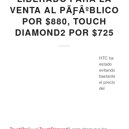
VENTA AL PÃƑÂºBLICO
POR $880, TOUCH
DIAMOND2 POR $725
HTC ha
estado
evitando bastante el precio del
TouchPro
2 y el
TouchDiamond
2, pero ahora que las unidades estÃƒÂ¡n
comenzando a salir al exterior, la situaciÃƒÂ³n de los
nÃƒÂºmeros estÃƒÂ¡ empezando a aclararse. HTC ha
anunciado recientemente que un Pro2 liberado le
costarÃƒÂ¡ a la gente de Singapur, S$1,328($887),
mientras que un Diamond2 les costarÃƒÂ¡ S$1,088($726)
Ã¢â‚¬â€œ un poco mÃƒÂ¡s que en Taiwan, pero
probablemente parecido a lo que veremos sin contrato en
los Estados Unidos.Ã‚Â Un poco caro para nosotros —