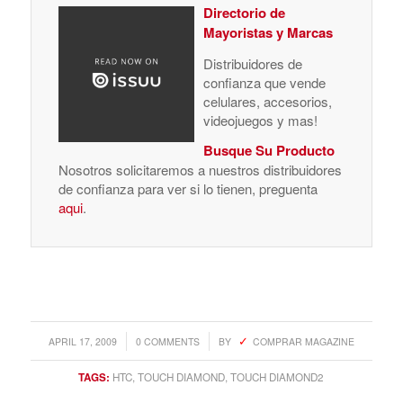
de confianza para ver si lo tienen, preguenta
aqui
.
/
/
APRIL 17, 2009
0 COMMENTS
BY
COMPRAR MAGAZINE
TAGS:
HTC
,
TOUCH DIAMOND
,
TOUCH DIAMOND2
Share this entry
You might also like