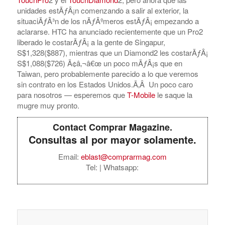
esperemos que
T-Mobile
le saque la mugre muy pronto.
Contact Comprar Magazine.
Consultas al por mayor solamente.
Email:
eblast@comprarmag.com
Tel:
| Whatsapp:
Directorio de
Mayoristas y Marcas
Distribuidores de
confianza que vende
celulares, accesorios,
videojuegos y mas!
Busque Su Producto
Nosotros solicitaremos a nuestros distribuidores