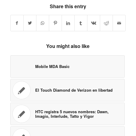
Mobile MDA Basic
El Touch Diamond de Verizon en libertad
HTC registra 5 nuevos nombres: Dawn,
Imagio, Interlude, Tatto y Vigor
HTC Touch HD preview: First look
Ã‚Â¿El HTC Snap llega a T-Mobile sin Inner
Circle?
Telstra exec: nuevo telÃƒÂ©fono HTC
Android Ã¢â‚¬Å“mejorÃ¢â‚¬Â que el Pre