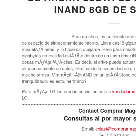
INAND 8GB DE 
Para muchos, es suficiente con
de espacio de almacenamiento interno. Lleva casi 8 giga
miscelÃƒÂ¡neas, y lo hace sin quejarse. Pero para nosotr
gigabytes en realidad estÃƒÂ¡n dentro de un flash drive
cosas mÃƒÂ¡s fÃƒÂ¡ciles. Es decir, el drive puede actua
almacenamiento de datos, eliminando la necesidad de un 
mucho stress. MmmÃ¢â‚¬Â¦NAND en un telÃƒÂ©fono cel
tranquilizador es esto, hermano?
Para mÃƒÂ¡s LG los productos visitan este a
vendedores 
LG.
Contact Comprar Mag
Consultas al por mayor 
Email:
eblast@comprarma
Tel:
| Whatsapp: