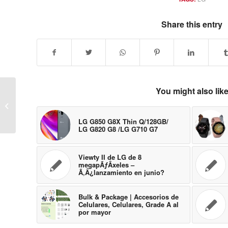
Share this entry
You might also lik
Samsung juega al despiste con el
reloj GT-S1100 en el MWC
LG G850 G8X Thin Q/128GB/
LG G820 G8 /LG G710 G7
Viewty II de LG de 8
megapÃƒÂ­xeles –
Ã‚Â¿lanzamiento en junio?
Bulk & Package | Accesorios de
Celulares, Celulares, Grade A al
por mayor