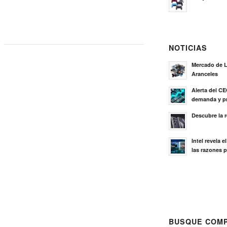
NOTICIAS
Mercado de L
Aranceles
Alerta del C
demanda y pr
Descubre la 
Intel revela 
las razones p
BUSQUE COMP