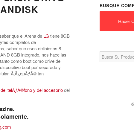
BUSQUE COMP
SANDISK
Hacer C
 saber que el Arena de
LG
tiene 8GB
bytes completos de
os, saber que esos deliciosos 8
Search
 iNAND 8GB integrado, nos hace las
for:
r tanto como boot como drive de
dispositivo boot por separado y
ular, Ã‚Â¿quÃƒÂ© tan
del telÃƒÂ©fono y del accesorio
del
azine.
solamente.
g.com