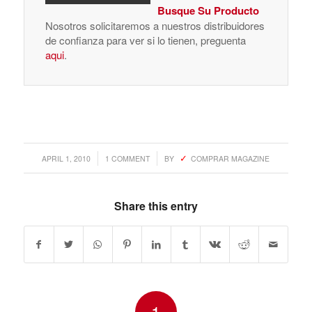
Busque Su Producto
Nosotros solicitaremos a nuestros distribuidores
de confianza para ver si lo tienen, preguenta
aqui
.
/
/
APRIL 1, 2010
1 COMMENT
BY
COMPRAR MAGAZINE
Share this entry
1