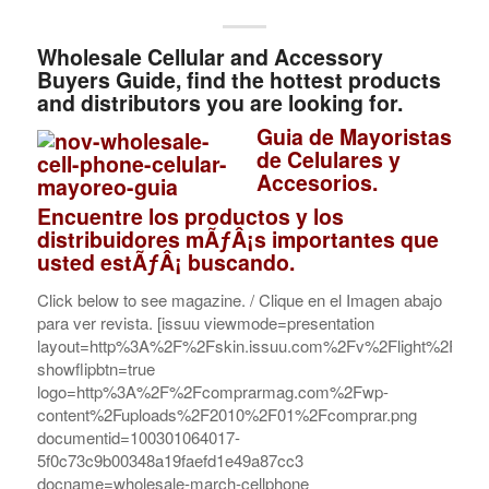
W
holesale Cellular and Accessory
Buyers Guide, find the hottest products
and distributors you are looking for.
Guia de Mayoristas
de Celulares y
Accesorios.
Encuentre los productos y los
distribuidores mÃƒÂ¡s importantes que
usted estÃƒÂ¡ buscando.
Click below to see magazine. / Clique en el Imagen abajo
para ver revista. [issuu viewmode=presentation
layout=http%3A%2F%2Fskin.issuu.com%2Fv%2Flight%2Flayo
showflipbtn=true
logo=http%3A%2F%2Fcomprarmag.com%2Fwp-
content%2Fuploads%2F2010%2F01%2Fcomprar.png
documentid=100301064017-
5f0c73c9b00348a19faefd1e49a87cc3
docname=wholesale-march-cellphone