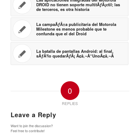
DROID no tienen soporte multitÃƒÂ¡ctil; las
de terceros, es otra historia
La campaÃƒÂ±a publicitaria del Motorola
Milestone es menos probable que te
confunda que el del Droid
La batalla de pantallas Android: al final,
sÃƒÂ³lo quedarÃƒÂ¡ Ã¢â‚¬Å“UnoÃ¢â‚¬Â
0
REPLIES
Leave a Reply
Want to join the discussion?
Feel free to contribute!