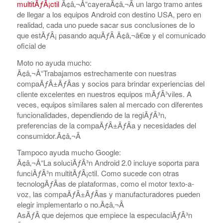
multitÃƒÂ¡ctil
Ã¢â‚¬Å“cayeraÃ¢â‚¬Â un largo tramo antes
de llegar a los equipos Android con destino USA, pero en
realidad, cada uno puede sacar sus conclusiones de lo
que estÃƒÂ¡ pasando aquÃƒÂ­ Ã¢â‚¬â€œ y el comunicado
oficial de
Moto no ayuda mucho:
Ã¢â‚¬Å“Trabajamos estrechamente con nuestras
compaÃƒÂ±ÃƒÂ­as y socios para brindar experiencias del
cliente excelentes en nuestros equipos mÃƒÂ³viles. A
veces, equipos similares salen al mercado con diferentes
funcionalidades, dependiendo de la regiÃƒÂ³n,
preferencias de la compaÃƒÂ±ÃƒÂ­a y necesidades del
consumidor.Ã¢â‚¬Â
Tampoco ayuda mucho Google:
Ã¢â‚¬Å“La soluciÃƒÂ³n Android 2.0 incluye soporta para
funciÃƒÂ³n multitÃƒÂ¡ctil. Como sucede con otras
tecnologÃƒÂ­as de plataformas, como el motor texto-a-
voz, las compaÃƒÂ±ÃƒÂ­as y manufacturadores pueden
elegir implementarlo o no.Ã¢â‚¬Â
AsÃƒÂ­ que dejemos que empiece la especulaciÃƒÂ³n