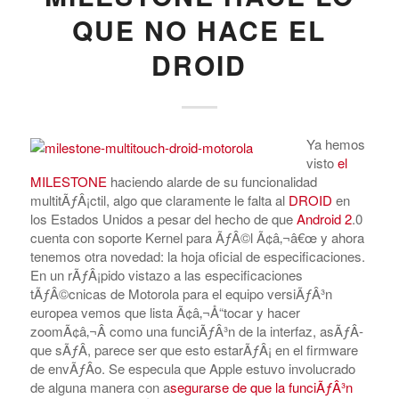
QUE NO HACE EL
DROID
Ya hemos
visto
el
MILESTONE
haciendo alarde de su funcionalidad
multitÃƒÂ¡ctil, algo que claramente le falta al
DROID
en
los Estados Unidos a pesar del hecho de que
Android 2
.0
cuenta con soporte Kernel para ÃƒÂ©l Ã¢â‚¬â€œ y ahora
tenemos otra novedad: la hoja oficial de especificaciones.
En un rÃƒÂ¡pido vistazo a las especificaciones
tÃƒÂ©cnicas de Motorola para el equipo versiÃƒÂ³n
europea vemos que lista Ã¢â‚¬Å“tocar y hacer
zoomÃ¢â‚¬Â como una funciÃƒÂ³n de la interfaz, asÃƒÂ­
que sÃƒÂ­, parece ser que esto estarÃƒÂ¡ en el firmware
de envÃƒÂ­o. Se especula que Apple estuvo involucrado
de alguna manera con a
segurarse de que la funciÃƒÂ³n