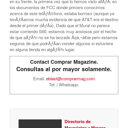
en su frente, la primera vez que lo hemos visto allÃƒÂ­; en
los documentos de FCC donde primero conocimos
acerca de este telÃƒÂ©fono, estaba borroso (aunque ya
tenÃƒÂ­amos mucha evidencia de que AT&T era el destino
desde el primer dÃƒÂ­a). Dado que el Mural no parece
estar corriendo S60, estamos muy ansiosos por el hecho
de que aÃƒÂºn no se ha lanzado Ã¢â‚¬â€œ pero estamos
seguros de que podrÃƒÂ­an vender algunos si estuviera
en alguna tienda en algÃƒÂºn lugar.
Contact Comprar Magazine.
Consultas al por mayor solamente.
Email:
eblast@comprarmag.com
Tel:
| Whatsapp:
Directorio de
Mayoristas y Marcas