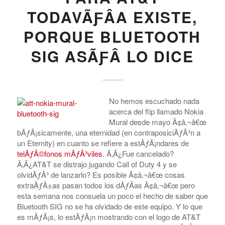
TODAVÃƑÂ­A EXISTE,
PORQUE BLUETOOTH
SIG ASÃƑÂ­ LO DICE
No hemos escuchado nada
acerca del flip llamado Nokia
Mural desde mayo Ã¢â‚¬â€œ
bÃƒÂ¡sicamente, una eternidad (en contraposiciÃƒÂ³n a
un Eternity) en cuanto se refiere a estÃƒÂ¡ndares de
telÃƒÂ©fonos mÃƒÂ³viles
. Ã‚Â¿Fue cancelado?
Ã‚Â¿AT&T se distrajo jugando Call of Duty 4 y se
olvidÃƒÂ³ de lanzarlo? Es posible Ã¢â‚¬â€œ cosas
extraÃƒÂ±as pasan todos los dÃƒÂ­as Ã¢â‚¬â€œ pero
esta semana nos consuela un poco el hecho de saber que
Bluetooth SIG no se ha olvidado de este equipo. Y lo que
es mÃƒÂ¡s, lo estÃƒÂ¡n mostrando con el logo de AT&T