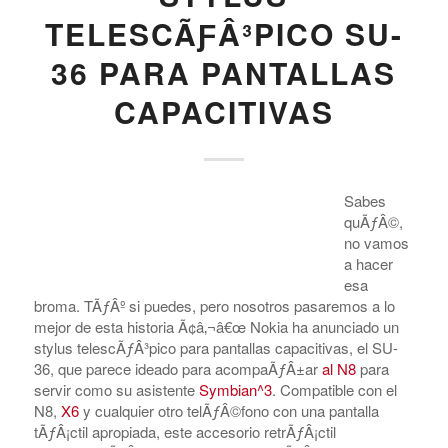
TELESCÃƑÂ³PICO SU-
36 PARA PANTALLAS
CAPACITIVAS
Sabes
quÃƒÂ©,
no vamos
a hacer
esa
broma. TÃƒÂº si puedes, pero nosotros pasaremos a lo
mejor de esta historia Ã¢â‚¬â€œ Nokia ha anunciado un
stylus telescÃƒÂ³pico para pantallas capacitivas, el SU-
36, que parece ideado para acompaÃƒÂ±ar
al N8
para
servir como su asistente
Symbian^3
. Compatible con el
N8,
X6
y cualquier otro telÃƒÂ©fono con una pantalla
tÃƒÂ¡ctil apropiada, este accesorio retrÃƒÂ¡ctil