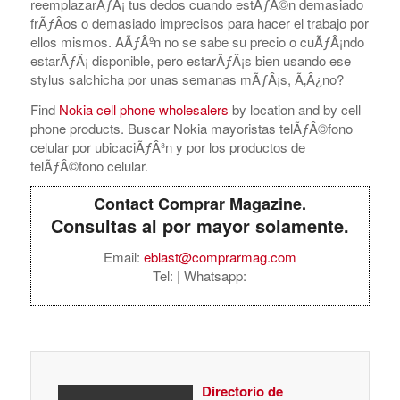
reemplazarÃƒÂ¡ tus dedos cuando estÃƒÂ©n demasiado
frÃƒÂ­os o demasiado imprecisos para hacer el trabajo por
ellos mismos. AÃƒÂºn no se sabe su precio o cuÃƒÂ¡ndo
estarÃƒÂ¡ disponible, pero estarÃƒÂ¡s bien usando ese
stylus salchicha por unas semanas mÃƒÂ¡s, Ã‚Â¿no?
Find
Nokia cell phone wholesalers
by location and by cell
phone products. Buscar Nokia mayoristas telÃƒÂ©fono
celular por ubicaciÃƒÂ³n y por los productos de
telÃƒÂ©fono celular.
Contact Comprar Magazine.
Consultas al por mayor solamente.
Email:
eblast@comprarmag.com
Tel:
| Whatsapp:
Directorio de