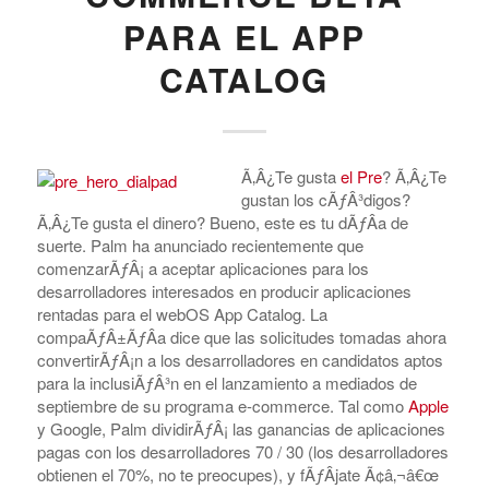
PARA EL APP
CATALOG
Ã‚Â¿Te gusta
el Pre
? Ã‚Â¿Te
gustan los cÃƒÂ³digos?
Ã‚Â¿Te gusta el dinero? Bueno, este es tu dÃƒÂ­a de
suerte. Palm ha anunciado recientemente que
comenzarÃƒÂ¡ a aceptar aplicaciones para los
desarrolladores interesados en producir aplicaciones
rentadas para el webOS App Catalog. La
compaÃƒÂ±ÃƒÂ­a dice que las solicitudes tomadas ahora
convertirÃƒÂ¡n a los desarrolladores en candidatos aptos
para la inclusiÃƒÂ³n en el lanzamiento a mediados de
septiembre de su programa e-commerce. Tal como
Apple
y Google, Palm dividirÃƒÂ¡ las ganancias de aplicaciones
pagas con los desarrolladores 70 / 30 (los desarrolladores
obtienen el 70%, no te preocupes), y fÃƒÂ­jate Ã¢â‚¬â€œ