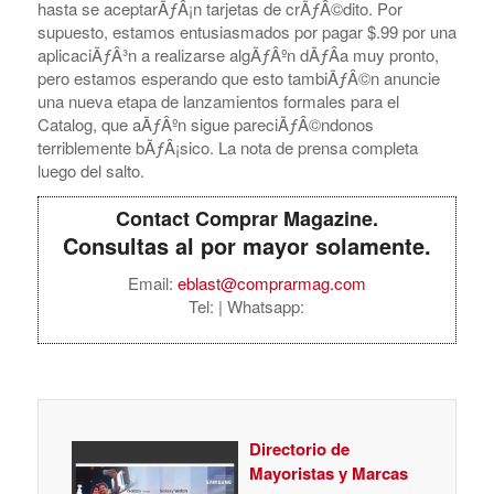
hasta se aceptarÃƒÂ¡n tarjetas de crÃƒÂ©dito. Por
supuesto, estamos entusiasmados por pagar $.99 por una
aplicaciÃƒÂ³n a realizarse algÃƒÂºn dÃƒÂ­a muy pronto,
pero estamos esperando que esto tambiÃƒÂ©n anuncie
una nueva etapa de lanzamientos formales para el
Catalog, que aÃƒÂºn sigue pareciÃƒÂ©ndonos
terriblemente bÃƒÂ¡sico. La nota de prensa completa
luego del salto.
Contact Comprar Magazine.
Consultas al por mayor solamente.
Email:
eblast@comprarmag.com
Tel:
| Whatsapp:
Directorio de
Mayoristas y Marcas