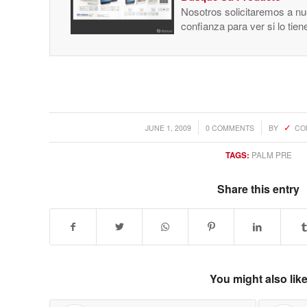
Nosotros solicitaremos a nue
confianza para ver si lo tie
/
/
JUNE 1, 2009
0 COMMENTS
BY
CO
TAGS:
PALM PRE
Share this entry
You might also lik