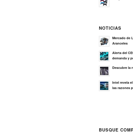
NOTICIAS
Mercado de L
Aranceles
Alerta del C
demanda y pr
Descubre la 
Intel revela 
las razones p
BUSQUE COMP