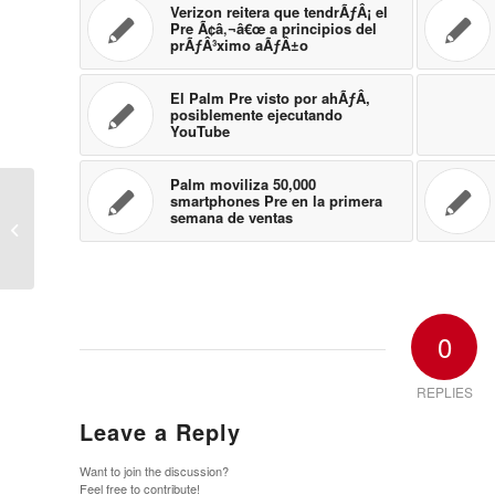
Verizon reitera que tendrÃƒÂ¡ el
Pre Ã¢â‚¬â€œ a principios del
prÃƒÂ³ximo aÃƒÂ±o
El Palm Pre visto por ahÃƒÂ­,
posiblemente ejecutando
YouTube
Palm moviliza 50,000
smartphones Pre en la primera
El Samsung m850 Dash aparece en
semana de ventas
un sitio de un fabricante de
accesorios
0
REPLIES
Leave a Reply
Want to join the discussion?
Feel free to contribute!