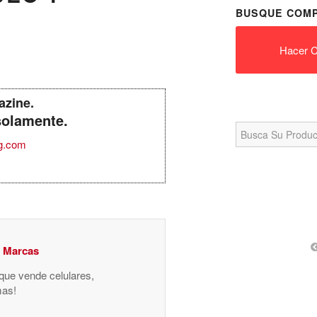
BUSQUE COMP
Hacer C
azine.
solamente.
Search
for:
g.com
y Marcas
 que vende celulares,
mas!