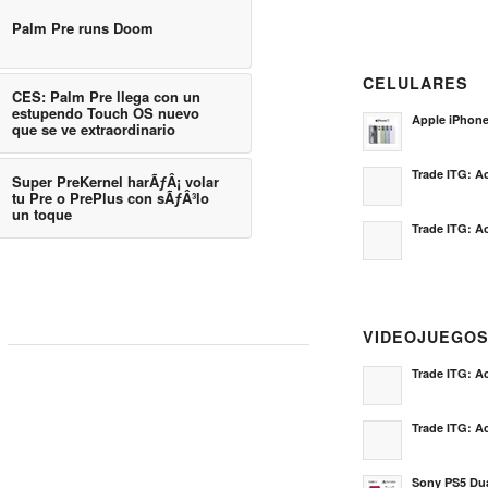
Palm Pre runs Doom
CELULARES
CES: Palm Pre llega con un
estupendo Touch OS nuevo
Apple iPhon
que se ve extraordinario
Trade ITG: Ac
Super PreKernel harÃƒÂ¡ volar
tu Pre o PrePlus con sÃƒÂ³lo
un toque
Trade ITG: Ac
VIDEOJUEGO
Trade ITG: Ac
Trade ITG: Ac
Sony PS5 Dua