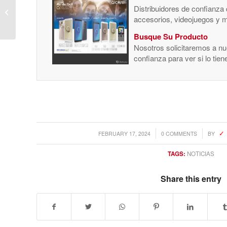
Distribuidores de confianza
Intel busca socios para
accesorios, videojuegos y 
invertir 2.000 millones
Busque Su Producto
en la expansión de su
Nosotros solicitaremos a nue
FAB de...
confianza para ver si lo tie
/
/
FEBRUARY 17, 2024
0 COMMENTS
BY
TAGS:
NOTICIAS
Share this entry