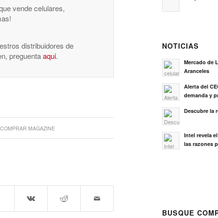
 que vende celulares,
mas!
stros distribuidores de
NOTICIAS
nen, preguenta
aqui
.
Mercado de L
Aranceles
Alerta del C
demanda y pr
Descubre la 
COMPRAR MAGAZINE
Intel revela 
las razones p
BUSQUE COMP