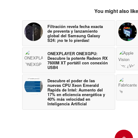
You might also lik
Filtración revela fecha exacta
de preventa y lanzamiento
global del Samsung Galaxy
S24: ¡no te lo pierdas!
ONEXPLAYER ONEXGPU:
Descubre la potente Radeon RX
7600M XT portátil con conexión
USB4
Descubre el poder de las
nuevas CPU Xeon Emerald
Rapids de Intel: Aumento del
17% en eficiencia energética y
40% más velocidad en
Inteligencia Artificial