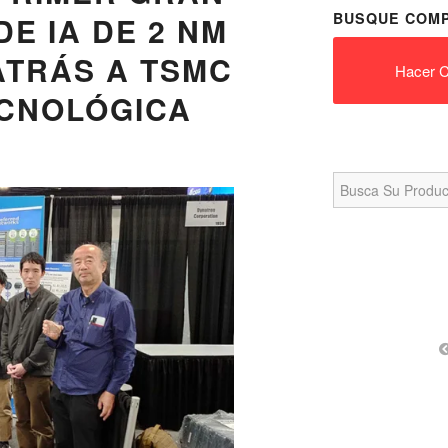
BUSQUE COMP
E IA DE 2 NM
ATRÁS A TSMC
Hacer C
ECNOLÓGICA
Search
for: