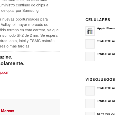
uministro continuo de chips a
FN de optar por Samsung.
r nuevas oportunidades para
CELULARES
Valley, el mayor mercado de
Apple iPhon
do terreno en esta carrera, ya que
de su nodo SF2 de 2 nm. Se espera
tras tanto, Intel y TSMC estarán
Trade ITG: Ac
ares o más tardías.
Trade ITG: Ac
azine.
solamente.
g.com
VIDEOJUEGO
Trade ITG: Ac
Trade ITG: Ac
y Marcas
Sony PS5 Dua