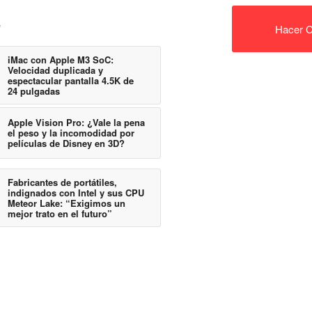
e
Hacer C
iMac con Apple M3 SoC:
Velocidad duplicada y
espectacular pantalla 4.5K de
24 pulgadas
Apple Vision Pro: ¿Vale la pena
el peso y la incomodidad por
películas de Disney en 3D?
Fabricantes de portátiles,
indignados con Intel y sus CPU
Meteor Lake: “Exigimos un
mejor trato en el futuro”