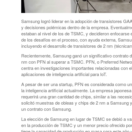
Samsung logró liderar en la adopción de transistores GAA
y decisiones polémicas dentro de la empresa. Eventualm
estaban al nivel de los de TSMC, y decidieron enfocarse 
de los desafíos en el proceso, con ayuda externa, Samsu
incluyendo el desarrollo de transistores de 2 nm (técnica
Recientemente, Samsung ganó un significativo contrato de c
nm con PFN al superar a TSMC. PFN, o Preferred Networ
centra en investigaciones importantes relacionadas con e
aplicaciones de inteligencia artificial para IoT.
A pesar de ser una startup, PFN es considerada como uno 
la inteligencia artificial actualmente. La empresa japones
requerirá una gran cantidad de chips, similar a las nec
solicitó muestras de obleas y chips de 2 nm a Samsung y
un contrato con Samsung.
La elección de Samsung en lugar de TSMC se debió a vario
en la producción de TSMC y un menor precio ofrecido 
tiene la capacidad de producción en masa para este año 