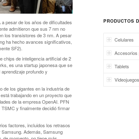
PRODUCTOS D
 a pesar de los años de dificultades
ente admitieron que sus 7 nm no
en los transistores de 3 nm. A pesar
Celulares
ng ha hecho avances significativos,
mente SF2).
Accesorios 
hips de inteligencia artificial de 2
ks, es una startup japonesa que se
Tablets
l aprendizaje profundo y
Videojuego
de los gigantes en la industria de
a está trabajando en un proyecto que
esidades de la empresa OpenAI. PFN
 TSMC y finalmente decidió firmar
s factores, incluidos los retrasos
por Samsung. Además, Samsung
y, de momento, no tiene más