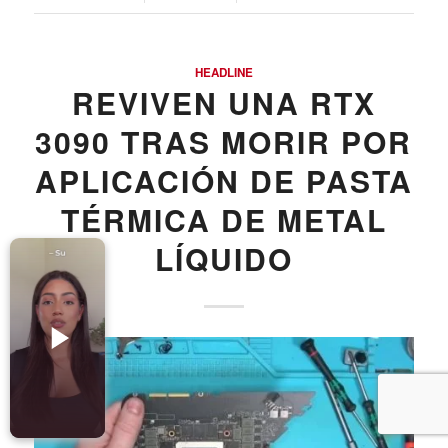
Accesorios para Celulares
Computadoras
HEADLINE
Tablets
REVIVEN UNA RTX
Tecnologia Ponible
3090 TRAS MORIR POR
Entretenimiento en casa: TV, Flujo de medios
APLICACIÓN DE PASTA
Realidad Virtual
TÉRMICA DE METAL
Videojuegos
LÍQUIDO
Reciba Ofertas
© Copyright - Comprar Magazine | website & SEO by
gravityGone
Privacy Policy
Terms & Condition
Advertise