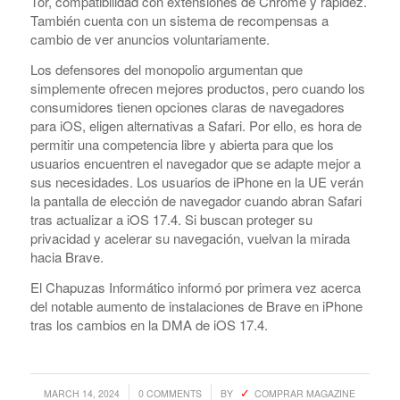
Tor, compatibilidad con extensiones de Chrome y rapidez.
Argentina. Reach LATAM buyers!
También cuenta con un sistema de recompensas a
cambio de ver anuncios voluntariamente.
Los defensores del monopolio argumentan que
Busque compradores verificados y lo que venden
simplemente ofrecen mejores productos, pero cuando los
consumidores tienen opciones claras de navegadores
para iOS, eligen alternativas a Safari. Por ello, es hora de
permitir una competencia libre y abierta para que los
usuarios encuentren el navegador que se adapte mejor a
sus necesidades. Los usuarios de iPhone en la UE verán
PRODUCTOS DE TECHNOLOGIA
la pantalla de elección de navegador cuando abran Safari
tras actualizar a iOS 17.4. Si buscan proteger su
Ofertas de Los Distirbuidores
privacidad y acelerar su navegación, vuelvan la mirada
Audio
hacia Brave.
Automatización del Hogar
El Chapuzas Informático informó por primera vez acerca
del notable aumento de instalaciones de Brave en iPhone
Camaras
tras los cambios en la DMA de iOS 17.4.
Drone
Celulares
/
/
MARCH 14, 2024
0 COMMENTS
BY
COMPRAR MAGAZINE