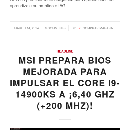
aprendizaje automático e IAG.
/
/
MARCH 14, 2024
0 COMMENTS
BY
COMPRAR MAGAZINE
HEADLINE
MSI PREPARA BIOS
MEJORADA PARA
IMPULSAR EL CORE I9-
14900KS A ¡6,40 GHZ
(+200 MHZ)!