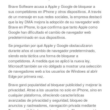
Brave Software acusa a Apple y Google de bloquear a
sus competidores en iPhone y otros dispositivos. A través
de un mensaje en sus redes sociales, la empresa destacó
que la ley DMA mejora la adopción de su navegador web
Brave en iPhone, lo que confirma que tanto Apple como
Google han dificultado el cambio de navegador web
predeterminado en sus dispositivos.
Se preguntan por qué Apple y Google obstaculizaron
durante años el cambio de navegador predeterminado,
siendo esta táctica una forma de bloquear a
competidores. A medida que se aplicó la nueva ley,
Microsoft también se vio obligado a mostrar una selección
COMPRAR REACHES BUYERS
de navegadores web a los usuarios de Windows al abrir
Comprar Magazine reaches over 100,000 monthly
Edge por primera vez.
impressions. Active buyers seek out Comprar Magazine
Brave ganó popularidad al bloquear publicidad y mejorar la
to purchase their inventory from trusted distributors.
privacidad. Atrae a los usuarios no solo en iPhone, sino en
Buyers from LATAM are looking to buy quality products.
cualquier plataforma, ofreciendo características
Top 10 countries that actively seeking wholesale products
avanzadas de privacidad y seguridad, bloqueo de
on Comprarmag.com: Venezuela, Mexico, Ecuador, Peru,
anuncios y rastreadores, navegación privada mediante
Colombia, Panama, Chile, Bolivia, Uruguay, and