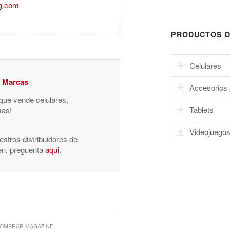
g.com
PRODUCTOS D
Celulares
y Marcas
Accesorios 
 que vende celulares,
Tablets
mas!
Videojuego
stros distribuidores de
nen, preguenta
aqui
.
OMPRAR MAGAZINE