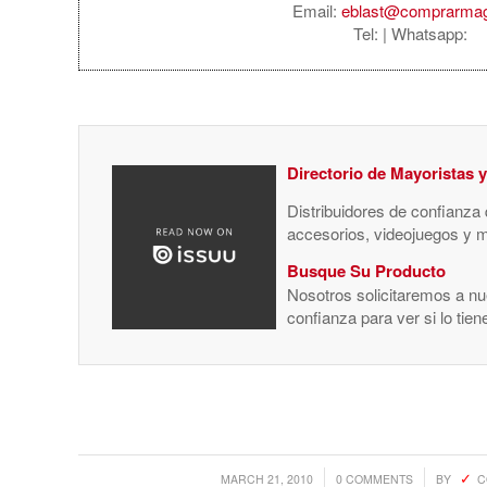
Email:
eblast@comprarma
Tel:
| Whatsapp:
Directorio de Mayoristas 
Distribuidores de confianza
accesorios, videojuegos y 
Busque Su Producto
Nosotros solicitaremos a nue
confianza para ver si lo tie
/
/
MARCH 21, 2010
0 COMMENTS
BY
C