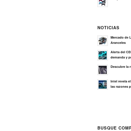
NOTICIAS
Mercado de L
Aranceles
Alerta del C
demanda y pr
Descubre la 
Intel revela 
las razones p
BUSQUE COMP