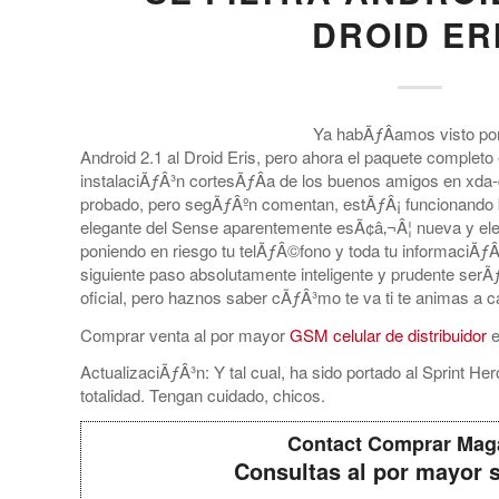
DROID ER
Ya habÃƒÂ­amos visto por 
Android 2.1 al Droid Eris, pero ahora el paquete completo
instalaciÃƒÂ³n cortesÃƒÂ­a de los buenos amigos en xda
probado, pero segÃƒÂºn comentan, estÃƒÂ¡ funcionando 
elegante del Sense aparentemente esÃ¢â‚¬Â¦ nueva y ele
poniendo en riesgo tu telÃƒÂ©fono y toda tu informaciÃƒÂ³
siguiente paso absolutamente inteligente y prudente serÃ
oficial, pero haznos saber cÃƒÂ³mo te va ti te animas a c
Comprar venta al por mayor
GSM celular de distribuidor
e
ActualizaciÃƒÂ³n: Y tal cual, ha sido portado al Sprint H
totalidad. Tengan cuidado, chicos.
Contact Comprar Mag
Consultas al por mayor 