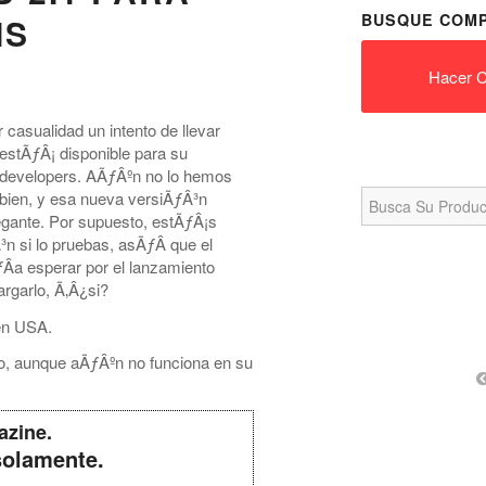
BUSQUE COMP
IS
Hacer C
casualidad un intento de llevar
 estÃƒÂ¡ disponible para su
-developers. AÃƒÂºn no lo hemos
Search
bien, y esa nueva versiÃƒÂ³n
for:
gante. Por supuesto, estÃƒÂ¡s
n si lo pruebas, asÃƒÂ­ que el
ƒÂ­a esperar por el lanzamiento
argarlo, Ã‚Â¿si?
n USA.
ero, aunque aÃƒÂºn no funciona en su
azine.
solamente.