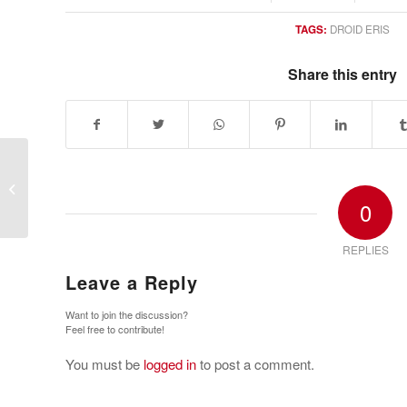
TAGS:
DROID ERIS
Share this entry
Aparecen mÃƒÂ¡s fotos del slider
BlackBerry Ã¢â‚¬â€œ Ã‚Â¿Es...
0
REPLIES
Leave a Reply
Want to join the discussion?
Feel free to contribute!
You must be
logged in
to post a comment.