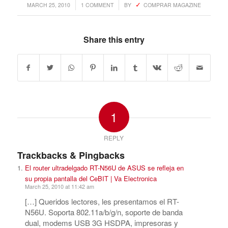
/
/
MARCH 25, 2010
1 COMMENT
BY
COMPRAR MAGAZINE
Share this entry
1
REPLY
Trackbacks & Pingbacks
El router ultradelgado RT-N56U de ASUS se refleja en
su propia pantalla del CeBIT | Va Electronica
March 25, 2010 at 11:42 am
[…] Queridos lectores, les presentamos el RT-
N56U. Soporta 802.11a/b/g/n, soporte de banda
dual, modems USB 3G HSDPA, impresoras y