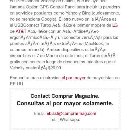
el USBConnect Velocity de Option, que incluye una
llamada Option GPS Control Panel para incluir tu paradero
en servicios populares como Yahoo y Bing (curiosamente,
no se menciona Google). El otro nuevo en la lÃƒÂ­nea es
el USBConnect Turbo Ã¢â‚¬â€œ el primer modem de
LG
de
AT&T
Ã¢â‚¬â€œ con un Ã¢â‚¬Å“diseÃƒÂ±o
ergonÃƒÂ³micoÃ¢â‚¬Â y un conector versÃƒÂ¡til para los
puertos aÃƒÂºn mÃƒÂ¡s extraÃƒÂ±os (MacBook, te
estamos mirando). Ambos dispositivos estarÃƒÂ¡n
disponibles el 7 de Marzo de este mes; el Turbo serÃƒÂ¡
gratis con contrato luego de descuentos mientras que el
Velocity costarÃƒÂ¡ $29.99.
Encuentra mas electronica
al por mayor
de mayoristas en
EE.UU
Contact Comprar Magazine.
Consultas al por mayor solamente.
Email:
eblast@comprarmag.com
Tel:
| Whatsapp: