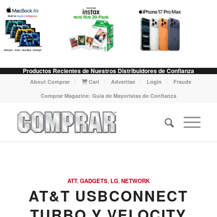
Productos Recientes de Nuestros Distribuidores de Confianza
About Comprar
Cart
Advertise
Login
Fraude
Comprar Magazine: Guia de Mayoristas de Confianza
says:
ATT
,
GADGETS
,
LG
,
NETWORK
AT&T USBCONNECT
TURBO Y VELOCITY