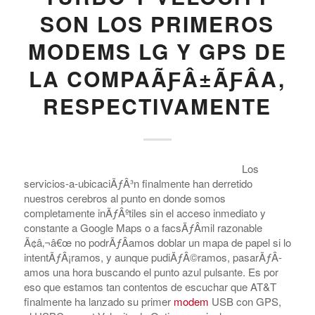
SON LOS PRIMEROS
MODEMS LG Y GPS DE
LA COMPAÃƑÂ±ÃƑÂ­A,
RESPECTIVAMENTE
Los
servicios-a-ubicaciÃƒÂ³n finalmente han derretido
nuestros cerebros al punto en donde somos
completamente inÃƒÂºtiles sin el acceso inmediato y
constante a Google Maps o a facsÃƒÂ­mil razonable
Ã¢â‚¬â€œ no podrÃƒÂ­amos doblar un mapa de papel si lo
intentÃƒÂ¡ramos, y aunque pudiÃƒÂ©ramos, pasarÃƒÂ­
amos una hora buscando el punto azul pulsante. Es por
eso que estamos tan contentos de escuchar que AT&T
finalmente ha lanzado su primer
modem
USB con GPS,