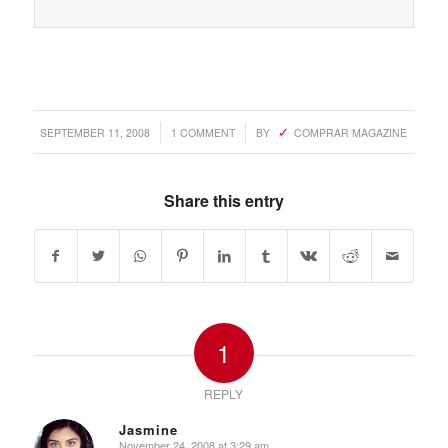
/
/
SEPTEMBER 11, 2008
1 COMMENT
BY
COMPRAR MAGAZINE
Share this entry
1
REPLY
Jasmine
November 24, 2008 at 3:29 am