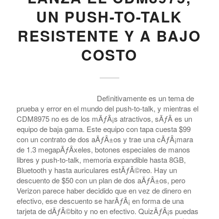
UN PUSH-TO-TALK
RESISTENTE Y A BAJO
COSTO
Definitivamente es un tema de
prueba y error en el mundo del push-to-talk, y mientras el
CDM8975 no es de los mÃƒÂ¡s atractivos, sÃƒÂ­ es un
equipo de baja gama. Este equipo con tapa cuesta $99
con un contrato de dos aÃƒÂ±os y trae una cÃƒÂ¡mara
de 1.3 megapÃƒÂ­xeles, botones especiales de manos
libres y push-to-talk, memoria expandible hasta 8GB,
Bluetooth y hasta auriculares estÃƒÂ©reo. Hay un
descuento de $50 con un plan de dos aÃƒÂ±os, pero
Verizon parece haber decidido que en vez de dinero en
efectivo, ese descuento se harÃƒÂ¡ en forma de una
tarjeta de dÃƒÂ©bito y no en efectivo. QuizÃƒÂ¡s puedas