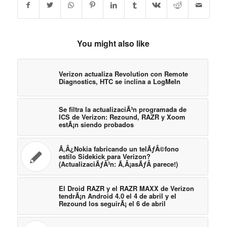
You might also like
Verizon actualiza Revolution con Remote
Diagnostics, HTC se inclina a LogMeIn
Se filtra la actualizaciÃ³n programada de
ICS de Verizon: Rezound, RAZR y Xoom
estÃ¡n siendo probados
Ã‚Â¿Nokia fabricando un telÃƒÂ©fono
estilo Sidekick para Verizon?
(ActualizaciÃƒÂ³n: Ã‚Â¡asÃƒÂ­ parece!)
El Droid RAZR y el RAZR MAXX de Verizon
tendrÃ¡n Android 4.0 el 4 de abril y el
Rezound los seguirÃ¡ el 6 de abril