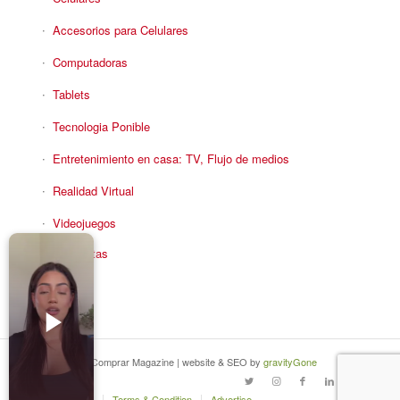
Accesorios para Celulares
Computadoras
Tablets
Tecnologia Ponible
Entretenimiento en casa: TV, Flujo de medios
Realidad Virtual
Videojuegos
Reciba Ofertas
© Copyright - Comprar Magazine | website & SEO by
gravityGone
Privacy Policy
Terms & Condition
Advertise