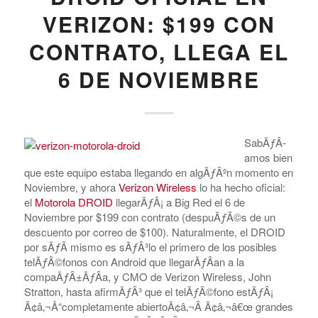
VERIZON: $199 CON
CONTRATO, LLEGA EL
6 DE NOVIEMBRE
SabÃƒÂ­
amos bien
que este equipo estaba llegando en algÃƒÂºn momento en
Noviembre, y ahora
Verizon Wireless
lo ha hecho oficial:
el
Motorola DROID
llegarÃƒÂ¡ a Big Red el 6 de
Noviembre por $199 con contrato (despuÃƒÂ©s de un
descuento por correo de $100). Naturalmente, el DROID
por sÃƒÂ­ mismo es sÃƒÂ³lo el primero de los posibles
telÃƒÂ©fonos con Android que llegarÃƒÂ­an a la
compaÃƒÂ±ÃƒÂ­a, y CMO de Verizon Wireless, John
Stratton, hasta afirmÃƒÂ³ que el telÃƒÂ©fono estÃƒÂ¡
Ã¢â‚¬Å“completamente abiertoÃ¢â‚¬Â Ã¢â‚¬â€œ grandes