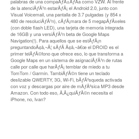
palabras de una compaÃƒÂ±ÃƒÂ­a como VZW. Al frente
de la atenciÃƒÂ³n estarÃƒÂ¡ el Android 2.0, junto con
Visual Voicemail, una pantalla de 3.7 pulgadas (y 854 x
480 de resoluciÃƒÂ³n), cÃƒÂ¡mara de 5 megapÃƒÂ­xeles
(con doble flash LED), una tarjeta de memoria integrada
de 16GB y una versiÃƒÂ³n beta de Google Maps
Navigation(!). Para aquellos que se estÃƒÂ¡n
preguntandoÃ¢â‚¬Â¦ sÃƒÂ­ Ã¢â‚¬â€œ el DROID es el
primer telÃƒÂ©fono que ofrece eso, lo que transforma a
Google Maps en un sistema de asignaciÃƒÂ³n de rutas
calle por calle que harÃƒÂ¡ temblar de miedo a tu
TomTom / Garmin. TambiÃƒÂ©n tiene un teclado
deslizable QWERTY, 3G, Wi-Fi, bÃƒÂºsqueda activada
con voz y descargas por aire de mÃƒÂºsica MP3 desde
Amazon. Con todo eso, Ã‚Â¿quiÃƒÂ©n necesita el
iPhone, no, Ivan?