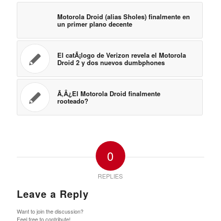
Motorola Droid (alias Sholes) finalmente en
un primer plano decente
El catÃ¡logo de Verizon revela el Motorola
Droid 2 y dos nuevos dumbphones
Ã‚Â¿El Motorola Droid finalmente
rooteado?
0
REPLIES
Leave a Reply
Want to join the discussion?
Feel free to contribute!