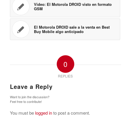
Video: El Motorola DROID visto en formato
GSM
El Motorola DROID sale a la venta en Best
Buy Mobile algo anticipado
0
REPLIES
Leave a Reply
Want to join the discussion?
Feel free to contribute!
You must be
logged in
to post a comment.