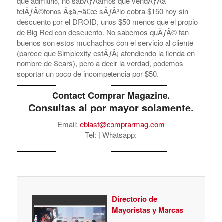
que admitirlo, no sabÃƒÂ­amos que vendÃƒÂ­a
telÃƒÂ©fonos Ã¢â‚¬â€œ sÃƒÂ³lo cobra $150 hoy sin
descuento por el DROID, unos $50 menos que el propio
de Big Red con descuento. No sabemos quÃƒÂ© tan
buenos son estos muchachos con el servicio al cliente
(parece que Simplexity estÃƒÂ¡ atendiendo la tienda en
nombre de Sears), pero a decir la verdad, podemos
soportar un poco de incompetencia por $50.
Contact Comprar Magazine.
Consultas al por mayor solamente.
Email:
eblast@comprarmag.com
Tel:
| Whatsapp:
Directorio de
Mayoristas y Marcas