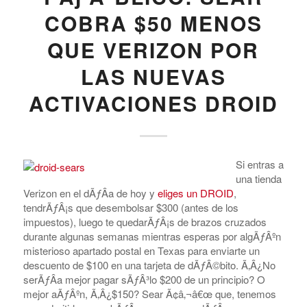
COBRA $50 MENOS
QUE VERIZON POR
LAS NUEVAS
ACTIVACIONES DROID
Si entras a
una tienda
Verizon en el dÃƒÂ­a de hoy y
eliges un DROID
,
tendrÃƒÂ¡s que desembolsar $300 (antes de los
impuestos), luego te quedarÃƒÂ¡s de brazos cruzados
durante algunas semanas mientras esperas por algÃƒÂºn
misterioso apartado postal en Texas para enviarte un
descuento de $100 en una tarjeta de dÃƒÂ©bito. Ã‚Â¿No
serÃƒÂ­a mejor pagar sÃƒÂ³lo $200 de un principio? O
mejor aÃƒÂºn, Ã‚Â¿$150? Sear Ã¢â‚¬â€œ que, tenemos