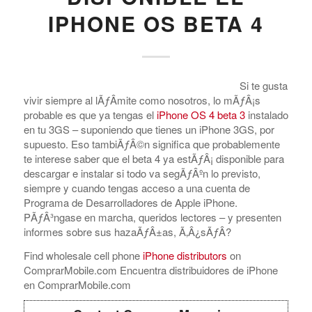
IPHONE OS BETA 4
Si te gusta
vivir siempre al lÃƒÂ­mite como nosotros, lo mÃƒÂ¡s
probable es que ya tengas el
iPhone OS 4 beta 3
instalado
en tu 3GS – suponiendo que tienes un iPhone 3GS, por
supuesto. Eso tambiÃƒÂ©n significa que probablemente
te interese saber que el beta 4 ya estÃƒÂ¡ disponible para
descargar e instalar si todo va segÃƒÂºn lo previsto,
siempre y cuando tengas acceso a una cuenta de
Programa de Desarrolladores de Apple iPhone.
PÃƒÂ³ngase en marcha, queridos lectores – y presenten
informes sobre sus hazaÃƒÂ±as, Ã‚Â¿sÃƒÂ­?
Find wholesale cell phone
iPhone distributors
on
ComprarMobile.com Encuentra distribuidores de iPhone
en ComprarMobile.com