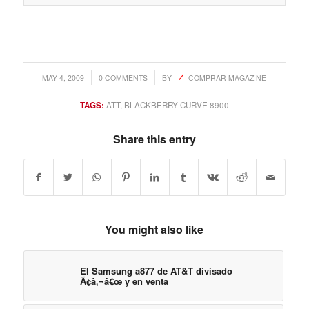
/
/
MAY 4, 2009
0 COMMENTS
BY
COMPRAR MAGAZINE
TAGS:
ATT
,
BLACKBERRY CURVE 8900
Share this entry
You might also like
El Samsung a877 de AT&T divisado
Ã¢â‚¬â€œ y en venta