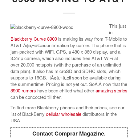
This just
in.
Blackberry Curve 8900
is making its way from T-Mobile to
AT&T Ã¢â‚¬â€œconfirmation by carrier. The phone that is
jam-packed with WiFi, GPS, a 480 x 360 display, and a
3.2mp camera, which also includes free AT&T WiFi at
over 20,000 hotspots (with the purchase of an unlimited
data plan). It also has microSD and SDHC slots, which
supports to 16GB. ItÃ¢â‚¬â„¢ll soon be available during
the summertime. Pricing is not yet out. SoÃ‚Â now that the
8900 rumors
have been chilled what other
amazing stories
can be concocted till then.
To find more Blackberry phones and their prices, see our
list of BlackBerry
cellular wholesale
distributors in the
USA.
Contact Comprar Magazine.