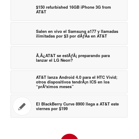
$150 refurbished 16GB iPhone 3G from
AT&T
Salen en vivo el Samsung a177 y llamadas
ilimitadas por $3 por dÃƒÂ­a en AT&T
Ã‚Â¿AT&T se estÃƒÂ¡ preparando para
lanzar el LG Neon?
AT&T lanza Android 4.0 para el HTC Vivid;
otros dispositivos tendrÃ¡n ICS en los
“prÃ³ximos meses”
El BlackBerry Curve 8900 llega a AT&T este
viernes por $199